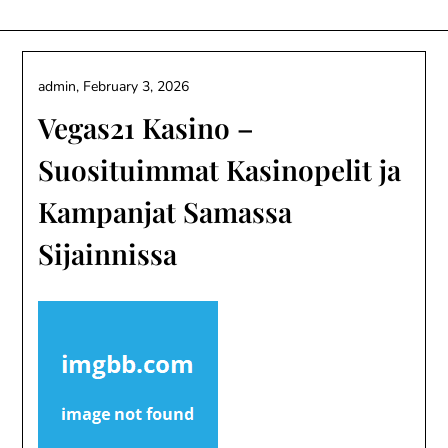
Skip
to
content
admin,
February 3, 2026
Vegas21 Kasino –
Suosituimmat Kasinopelit ja
Kampanjat Samassa
Sijainnissa