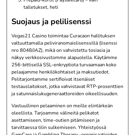
Prepaid-kortit (Paysafecard) – vain
talletukset, heti
Suojaus ja pelilisenssi
Vegas21 Casino toimintaa Curacaon hallituksen
valtuuttamalla peliviranomaislisenssillä (lisenssi
nro 8048/JAZ), mikä on vahvistettu tosiasia ja
näkyy verkkosivustomme alapuolella. Käytämme
256-bittisellä SSL-enkryptiota turvaamaan koko
pelaajamme henkilökohtaiset ja maksutiedot.
Pelitarjontamme sertifioivat itsenäiset
testauslaitokset, jotka vahvistavat RTP-prosenttien
ja satunnaislukugeneraattoreiden oikeellisuuden.
Vastuullinen pelaaminen on meille elintärkeän
oleellista. Tarjoamme välineitä pelikatot
asettamiseen, time-outien pitämiseen ja
tarvittaessa tilin sulkemiseen. Yhteistyössä
GamCare ja Gambling Therapy -organisaatioiden