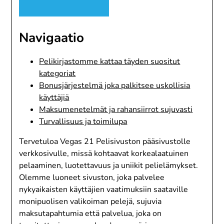
Navigaatio
Pelikirjastomme kattaa täyden suositut
kategoriat
Bonusjärjestelmä joka palkitsee uskollisia
käyttäjiä
Maksumenetelmät ja rahansiirrot sujuvasti
Turvallisuus ja toimilupa
Tervetuloa Vegas 21 Pelisivuston pääsivustolle
verkkosivulle, missä kohtaavat korkealaatuinen
pelaaminen, luotettavuus ja uniikit pelielämykset.
Olemme luoneet sivuston, joka palvelee
nykyaikaisten käyttäjien vaatimuksiin saataville
monipuolisen valikoiman pelejä, sujuvia
maksutapahtumia että palvelua, joka on