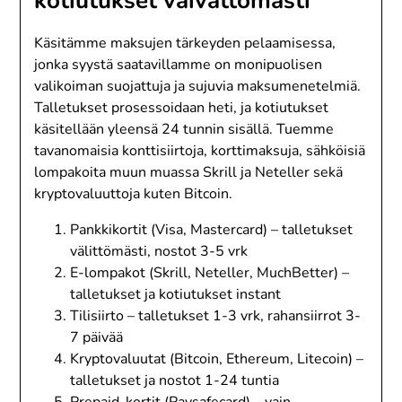
kotiutukset vaivattomasti
Käsitämme maksujen tärkeyden pelaamisessa,
jonka syystä saatavillamme on monipuolisen
valikoiman suojattuja ja sujuvia maksumenetelmiä.
Talletukset prosessoidaan heti, ja kotiutukset
käsitellään yleensä 24 tunnin sisällä. Tuemme
tavanomaisia konttisiirtoja, korttimaksuja, sähköisiä
lompakoita muun muassa Skrill ja Neteller sekä
kryptovaluuttoja kuten Bitcoin.
Pankkikortit (Visa, Mastercard) – talletukset
välittömästi, nostot 3-5 vrk
E-lompakot (Skrill, Neteller, MuchBetter) –
talletukset ja kotiutukset instant
Tilisiirto – talletukset 1-3 vrk, rahansiirrot 3-
7 päivää
Kryptovaluutat (Bitcoin, Ethereum, Litecoin) –
talletukset ja nostot 1-24 tuntia