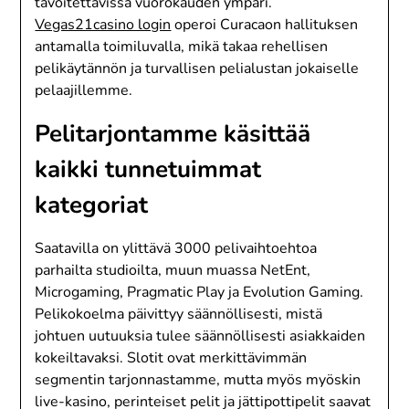
tavoitettavissa vuorokauden ympäri.
Vegas21casino login
operoi Curacaon hallituksen
antamalla toimiluvalla, mikä takaa rehellisen
pelikäytännön ja turvallisen pelialustan jokaiselle
pelaajillemme.
Pelitarjontamme käsittää
kaikki tunnetuimmat
kategoriat
Saatavilla on ylittävä 3000 pelivaihtoehtoa
parhailta studioilta, muun muassa NetEnt,
Microgaming, Pragmatic Play ja Evolution Gaming.
Pelikokoelma päivittyy säännöllisesti, mistä
johtuen uutuuksia tulee säännöllisesti asiakkaiden
kokeiltavaksi. Slotit ovat merkittävimmän
segmentin tarjonnastamme, mutta myös myöskin
live-kasino, perinteiset pelit ja jättipottipelit saavat