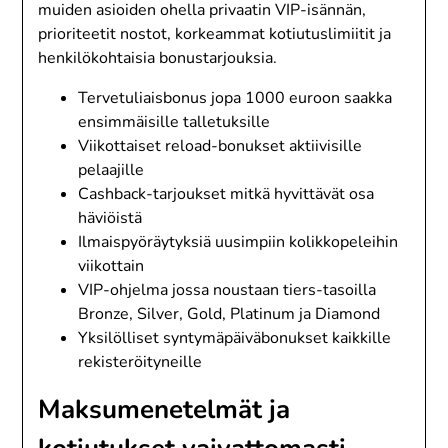
muiden asioiden ohella privaatin VIP-isännän,
prioriteetit nostot, korkeammat kotiutuslimiitit ja
henkilökohtaisia bonustarjouksia.
Tervetuliaisbonus jopa 1000 euroon saakka
ensimmäisille talletuksille
Viikottaiset reload-bonukset aktiivisille
pelaajille
Cashback-tarjoukset mitkä hyvittävät osa
häviöistä
Ilmaispyöräytyksiä uusimpiin kolikkopeleihin
viikottain
VIP-ohjelma jossa noustaan tiers-tasoilla
Bronze, Silver, Gold, Platinum ja Diamond
Yksilölliset syntymäpäiväbonukset kaikkille
rekisteröityneille
Maksumenetelmät ja