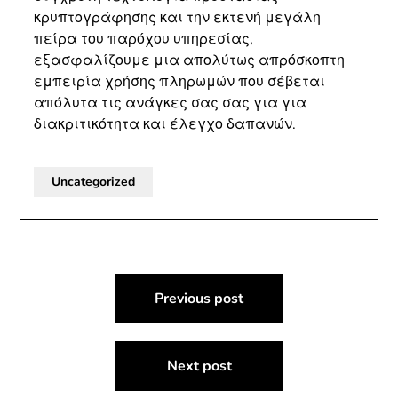
κρυπτογράφησης και την εκτενή μεγάλη
πείρα του παρόχου υπηρεσίας,
εξασφαλίζουμε μια απολύτως απρόσκοπτη
εμπειρία χρήσης πληρωμών που σέβεται
απόλυτα τις ανάγκες σας σας για για
διακριτικότητα και έλεγχο δαπανών.
Uncategorized
Post
Previous post
navigation
Next post