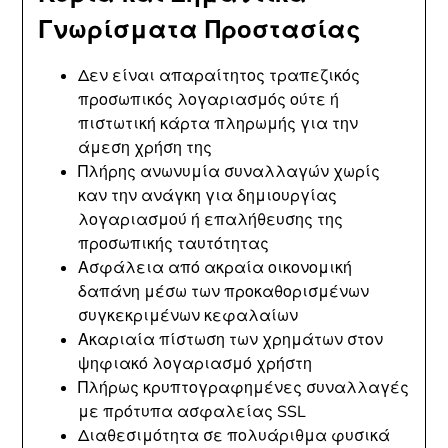
Γνωρίσματα Προστασίας
Δεν είναι απαραίτητος τραπεζικός
προσωπικός λογαριασμός ούτε ή
πιστωτική κάρτα πληρωμής για την
άμεση χρήση της
Πλήρης ανωνυμία συναλλαγών χωρίς
καν την ανάγκη για δημιουργίας
λογαριασμού ή επαλήθευσης της
προσωπικής ταυτότητας
Ασφάλεια από ακραία οικονομική
δαπάνη μέσω των προκαθορισμένων
συγκεκριμένων κεφαλαίων
Ακαριαία πίστωση των χρημάτων στον
ψηφιακό λογαριασμό χρήστη
Πλήρως κρυπτογραφημένες συναλλαγές
με πρότυπα ασφαλείας SSL
Διαθεσιμότητα σε πολυάριθμα φυσικά