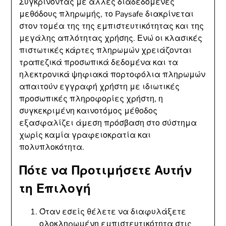
Συγκρίνοντας με άλλες διαδεδομένες
μεθόδους πληρωμής, το Paysafe διακρίνεται
στον τομέα της της εμπιστευτικότητας και της
μεγάλης απλότητας χρήσης. Ενώ οι κλασικές
πιστωτικές κάρτες πληρωμών χρειάζονται
τραπεζικά προσωπικά δεδομένα και τα
ηλεκτρονικά ψηφιακά πορτοφόλια πληρωμών
απαιτούν εγγραφή χρήστη με ιδιωτικές
προσωπικές πληροφορίες χρήστη, η
συγκεκριμένη καινοτόμος μέθοδος
εξασφαλίζει άμεση πρόσβαση στο σύστημα
χωρίς καμία γραφειοκρατία και
πολυπλοκότητα.
Πότε να Προτιμήσετε Αυτήν
τη Επιλογή
Όταν εσείς θέλετε να διαφυλάξετε
ολοκληρωμένη εμπιστευτικότητα στις