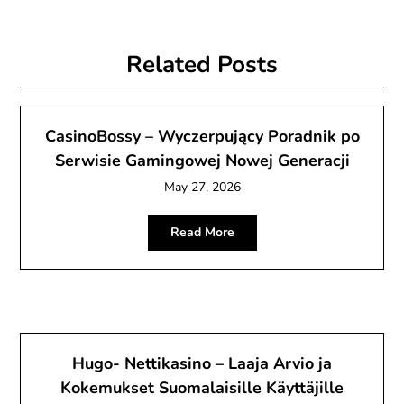
Related Posts
CasinoBossy – Wyczerpujący Poradnik po
Serwisie Gamingowej Nowej Generacji
May 27, 2026
Read More
Hugo- Nettikasino – Laaja Arvio ja
Kokemukset Suomalaisille Käyttäjille