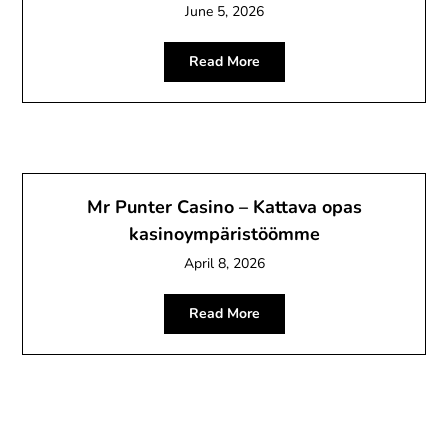
June 5, 2026
Read More
Mr Punter Casino – Kattava opas
kasinoympäristöömme
April 8, 2026
Read More