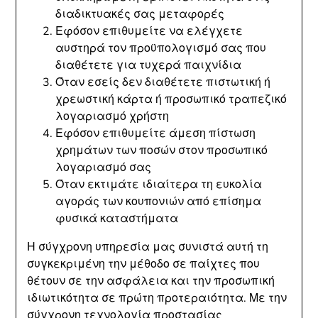
διαδικτυακές σας μεταφορές
Εφόσον επιθυμείτε να ελέγχετε
αυστηρά τον προϋπολογισμό σας που
διαθέτετε για τυχερά παιχνίδια
Όταν εσείς δεν διαθέτετε πιστωτική ή
χρεωστική κάρτα ή προσωπικό τραπεζικό
λογαριασμό χρήστη
Εφόσον επιθυμείτε άμεση πίστωση
χρημάτων των ποσών στον προσωπικό
λογαριασμό σας
Όταν εκτιμάτε ιδιαίτερα τη ευκολία
αγοράς των κουπονιών από επίσημα
φυσικά καταστήματα
Η σύγχρονη υπηρεσία μας συνιστά αυτή τη
συγκεκριμένη την μέθοδο σε παίχτες που
θέτουν σε την ασφάλεια και την προσωπική
ιδιωτικότητα σε πρώτη προτεραιότητα. Με την
σύγχρονη τεχνολογία προστασίας