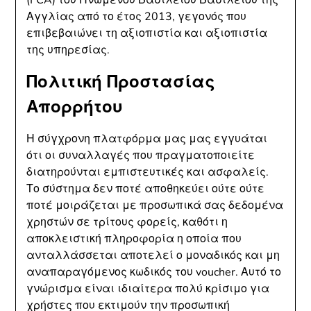
(FCA) του Ηνωμένου Βασιλείου Βασιλείου της
Αγγλίας από το έτος 2013, γεγονός που
επιβεβαιώνει τη αξιοπιστία και αξιοπιστία
της υπηρεσίας.
Πολιτική Προστασίας
Απορρήτου
Η σύγχρονη πλατφόρμα μας μας εγγυάται
ότι οι συναλλαγές που πραγματοποιείτε
διατηρούνται εμπιστευτικές και ασφαλείς.
Το σύστημα δεν ποτέ αποθηκεύει ούτε ούτε
ποτέ μοιράζεται με προσωπικά σας δεδομένα
χρηστών σε τρίτους φορείς, καθότι η
αποκλειστική πληροφορία η οποία που
ανταλλάσσεται αποτελεί ο μοναδικός και μη
αναπαραγόμενος κωδικός του voucher. Αυτό το
γνώρισμα είναι ιδιαίτερα πολύ κρίσιμο για
χρήστες που εκτιμούν την προσωπική