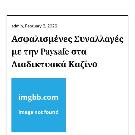
Skip
to
content
admin,
February 3, 2026
Ασφαλισμένες Συναλλαγές
με την Paysafe στα
Διαδικτυακά Καζίνο