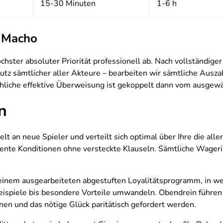
15-30 Minuten
1-6 h
n Macho
ster absoluter Priorität professionell ab. Nach vollständiger 
utz sämtlicher aller Akteure – bearbeiten wir sämtliche Ausza
hliche effektive Überweisung ist gekoppelt dann vom ausgewä
n
lt an neue Spieler und verteilt sich optimal über Ihre die all
rente Konditionen ohne versteckte Klauseln. Sämtliche Wager
nem ausgearbeiteten abgestuften Loyalitätsprogramm, in we
eispiele bis besondere Vorteile umwandeln. Obendrein führen w
en und das nötige Glück paritätisch gefordert werden.