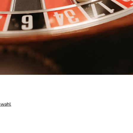
swahl