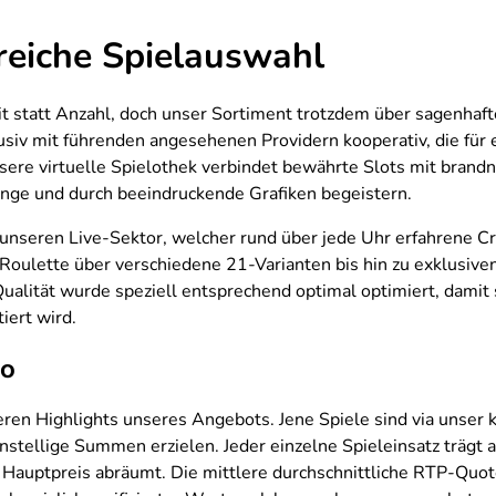
eiche Spielauswahl
it statt Anzahl, doch unser Sortiment trotzdem über sagenha
usiv mit führenden angesehenen Providern kooperativ, die für 
e virtuelle Spielothek verbindet bewährte Slots mit brandn
nge und durch beeindruckende Grafiken begeistern.
 unseren Live-Sektor, welcher rund über jede Uhr erfahrene 
m Roulette über verschiedene 21-Varianten bis hin zu exklusive
alität wurde speziell entsprechend optimal optimiert, damit s
iert wird.
ho
ren Highlights unseres Angebots. Jene Spiele sind via unse
stellige Summen erzielen. Jeder einzelne Spieleinsatz trägt 
n Hauptpreis abräumt. Die mittlere durchschnittliche RTP-Quo