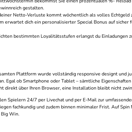
ttwochstermin bekommst Sie einen prozentualen %- Reload auf
winnreich gestalten.
deiner Netto-Verluste kommt wöchentlich als volles Echtgeld z
 erwartet dich ein personalisierter Special Bonus auf sicher 
ichten bestimmten Loyalitätsstufen erlangst du Einladungen 
samten Plattform wurde vollständig responsive designt und jus
n. Egal ob Smartphone oder Tablet – sämtliche Eigenschaften 
 direkt über Ihren Browser, eine Installation bleibt nicht zwin
len Spielern 24/7 per Livechat und per E-Mail zur umfassend
egen fachkundig und zudem binnen minimaler Frist. Auf Spin 
 Big Win.