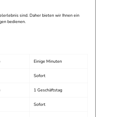
lerlebnis sind. Daher bieten wir Ihnen ein
ngen bedienen.
e
Einige Minuten
Sofort
e
1 Geschäftstag
Sofort