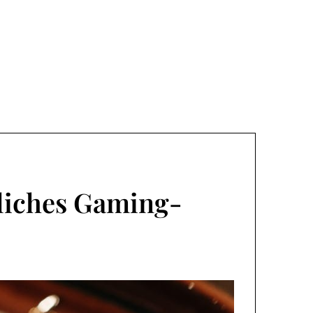
liches Gaming-