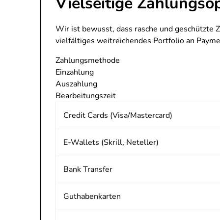
Vielseitige Zahlungso
Wir ist bewusst, dass rasche und geschützte Z
vielfältiges weitreichendes Portfolio an Pay
Zahlungsmethode
Einzahlung
Auszahlung
Bearbeitungszeit
Credit Cards (Visa/Mastercard)
E-Wallets (Skrill, Neteller)
Bank Transfer
Guthabenkarten