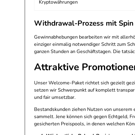
Kryptowährungen
Withdrawal-Prozess mit Spi
Gewinnabhebungen bearbeiten wir mit allerhöch
einziger einmalig notwendiger Schritt zum Sch
ganzen Stunden an Geschäftstagen. Die tatsäc
Attraktive Promotione
Unser Welcome-Paket richtet sich gezielt gezie
setzen wir Schwerpunkt auf komplett transpa
und fair umsetzbar.
Bestandskunden ziehen Nutzen von unserem ei
sammelt. Jene können sich gegen Echtgeld, Fr
gesicherten Preispools, in denen welchen Könn