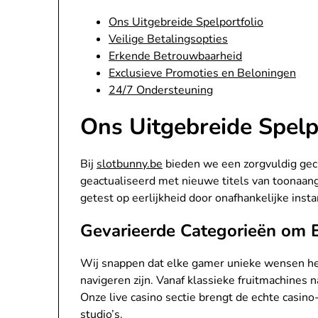
Ons Uitgebreide Spelportfolio
Veilige Betalingsopties
Erkende Betrouwbaarheid
Exclusieve Promoties en Beloningen
24/7 Ondersteuning
Ons Uitgebreide Spelp
Bij
slotbunny.be
bieden we een zorgvuldig gecu
geactualiseerd met nieuwe titels van toonaan
getest op eerlijkheid door onafhankelijke insta
Gevarieerde Categorieën om E
Wij snappen dat elke gamer unieke wensen he
navigeren zijn. Vanaf klassieke fruitmachines 
Onze live casino sectie brengt de echte casino
studio’s.