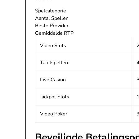
Spelcategorie
Aantal Spellen
Beste Provider
Gemiddelde RTP
Video Slots
Tafelspellen
Live Casino
Jackpot Slots
Video Poker
Beveiligde Betalingsop