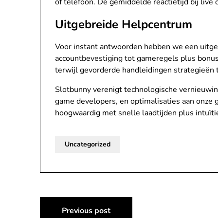
of telefoon. De gemiddelde reactietijd bij li
Uitgebreide Helpcentrum
Voor instant antwoorden hebben we een uitge
accountbevestiging tot gameregels plus bonus
terwijl gevorderde handleidingen strategieën t
Slotbunny verenigt technologische vernieuwin
game developers, en optimalisaties aan onze ge
hoogwaardig met snelle laadtijden plus intuïti
Uncategorized
Post
Previous post