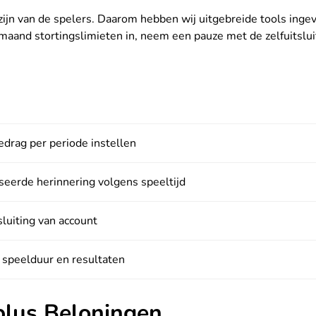
jn van de spelers. Daarom hebben wij uitgebreide tools ingev
maand stortingslimieten in, neem een pauze met de zelfuitsluit
rag per periode instellen
eerde herinnering volgens speeltijd
fsluiting van account
speelduur en resultaten
plus Beloningen