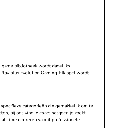
 game bibliotheek wordt dagelijks
Play plus Evolution Gaming. Elk spel wordt
pecifieke categorieën die gemakkelijk om te
en, bij ons vind je exact hetgeen je zoekt.
real-time opereren vanuit professionele