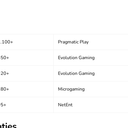
2.100+
Pragmatic Play
450+
Evolution Gaming
320+
Evolution Gaming
180+
Microgaming
95+
NetEnt
ties