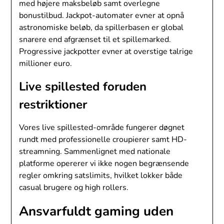
med højere maksbeløb samt overlegne
bonustilbud. Jackpot-automater evner at opnå
astronomiske beløb, da spillerbasen er global
snarere end afgrænset til et spillemarked.
Progressive jackpotter evner at overstige talrige
millioner euro.
Live spillested foruden
restriktioner
Vores live spillested-område fungerer døgnet
rundt med professionelle croupierer samt HD-
streamning. Sammenlignet med nationale
platforme opererer vi ikke nogen begrænsende
regler omkring satslimits, hvilket lokker både
casual brugere og high rollers.
Ansvarfuldt gaming uden