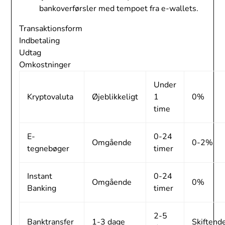
bankoverførsler med tempoet fra e-wallets.
Transaktionsform
Indbetaling
Udtag
Omkostninger
Under
Kryptovaluta
Øjeblikkeligt
1
0%
time
E-
0-24
Omgående
0-2%
tegnebøger
timer
Instant
0-24
Omgående
0%
Banking
timer
2-5
Banktransfer
1-3 dage
Skiftend