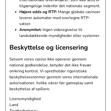
tilgængelige indenfor det nationale segment.
Højere odds og RTP:
Mange globale casinoer
leverer automater med overlegne RTP-
satser.
Anonymitet:
Ingen videregivelse til
landsdækkende myndigheder eller systemer.
Beskyttelse og licensering
Selvom vores casino ikke opererer gennem
national godkendelse, betyder det ikke fravær
omkring kontrol. Vi opretholder rigoristiske
beskyttelsesnormer gennem vores internationale
autorisationer, hvilke sikrer fair gameplay samt
beskyttelse af spillere.
Licensmyndighed
Land
Tryghedsniveau