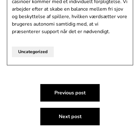
casinoer kommer med et individuelt forpligtelse. Vi
arbejder efter at skabe en balance mellem fri sjov
og beskyttelse af spillere, hvilken værdsætter vore
brugeres autonomi samtidig med, at vi
præsenterer support når det er nødvendigt.
Uncategorized
Post
Previous post
navigation
Next post