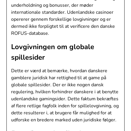
underholdning og bonusser, der møder
internationale standarder. Udenlandske casinoer
opererer gennem forskellige lovgivninger og er
dermed ikke forpligtet til at verificere den danske
ROFUS-database.
Lovgivningen om globale
spillesider
Dette er værd at bemærke, hvordan danskere
gamblere juridisk har rettighed til at game på
globale spillesider. Der er ikke nogen dansk
regulering, hvilken forhindrer danskere i at benytte
udenlandske gamingsider. Dette faktum bekræftes
af flere retlige fagfolk inden for spillelovgivning, og
dette resulterer i, at brugere får mulighed for at
udforske en bredere marked uden juridiske følger.