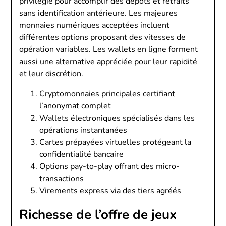
privilégié pour accomplir des dépôts et retraits
sans identification antérieure. Les majeures
monnaies numériques acceptées incluent
différentes options proposant des vitesses de
opération variables. Les wallets en ligne forment
aussi une alternative appréciée pour leur rapidité
et leur discrétion.
Cryptomonnaies principales certifiant
l’anonymat complet
Wallets électroniques spécialisés dans les
opérations instantanées
Cartes prépayées virtuelles protégeant la
confidentialité bancaire
Options pay-to-play offrant des micro-
transactions
Virements express via des tiers agréés
Richesse de l’offre de jeux