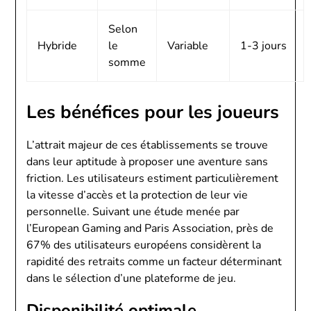
Selon
Hybride
le
Variable
1-3 jours
somme
Les bénéfices pour les joueurs
L’attrait majeur de ces établissements se trouve
dans leur aptitude à proposer une aventure sans
friction. Les utilisateurs estiment particulièrement
la vitesse d’accès et la protection de leur vie
personnelle. Suivant une étude menée par
l’European Gaming and Paris Association, près de
67% des utilisateurs européens considèrent la
rapidité des retraits comme un facteur déterminant
dans le sélection d’une plateforme de jeu.
Disponibilité optimale