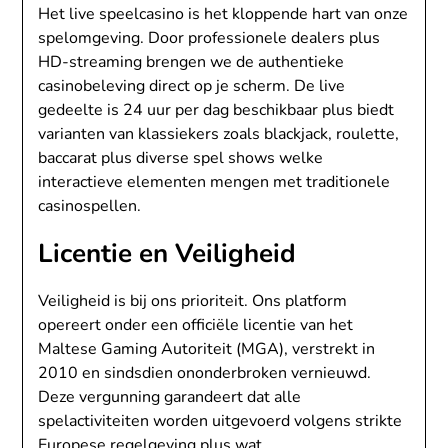
Het live speelcasino is het kloppende hart van onze
spelomgeving. Door professionele dealers plus
HD-streaming brengen we de authentieke
casinobeleving direct op je scherm. De live
gedeelte is 24 uur per dag beschikbaar plus biedt
varianten van klassiekers zoals blackjack, roulette,
baccarat plus diverse spel shows welke
interactieve elementen mengen met traditionele
casinospellen.
Licentie en Veiligheid
Veiligheid is bij ons prioriteit. Ons platform
opereert onder een officiële licentie van het
Maltese Gaming Autoriteit (MGA), verstrekt in
2010 en sindsdien ononderbroken vernieuwd.
Deze vergunning garandeert dat alle
spelactiviteiten worden uitgevoerd volgens strikte
Europese regelgeving plus wat