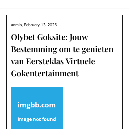
Skip
to
content
admin,
February 13, 2026
Olybet Goksite: Jouw
Bestemming om te genieten
van Eersteklas Virtuele
Gokentertainment