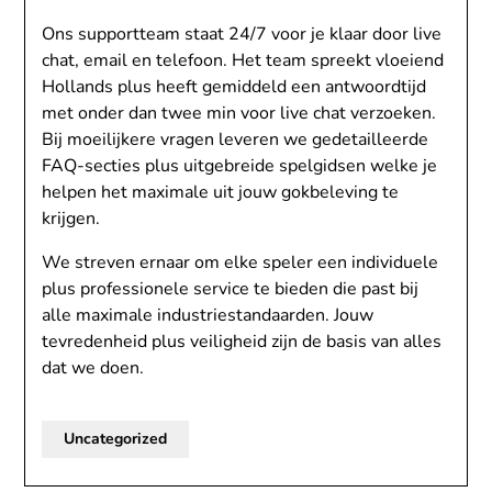
Ons supportteam staat 24/7 voor je klaar door live
chat, email en telefoon. Het team spreekt vloeiend
Hollands plus heeft gemiddeld een antwoordtijd
met onder dan twee min voor live chat verzoeken.
Bij moeilijkere vragen leveren we gedetailleerde
FAQ-secties plus uitgebreide spelgidsen welke je
helpen het maximale uit jouw gokbeleving te
krijgen.
We streven ernaar om elke speler een individuele
plus professionele service te bieden die past bij
alle maximale industriestandaarden. Jouw
tevredenheid plus veiligheid zijn de basis van alles
dat we doen.
Uncategorized