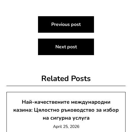
Post
Previous post
navigation
Next post
Related Posts
Най-качествените международни
казина: Цялостно ръководство за избор
на сигурна услуга
April 25, 2026