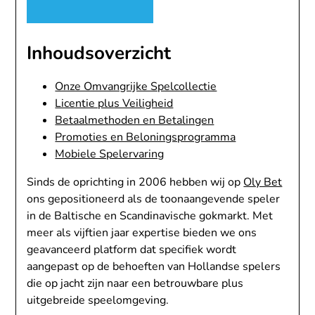
Inhoudsoverzicht
Onze Omvangrijke Spelcollectie
Licentie plus Veiligheid
Betaalmethoden en Betalingen
Promoties en Beloningsprogramma
Mobiele Spelervaring
Sinds de oprichting in 2006 hebben wij op
Oly Bet
ons gepositioneerd als de toonaangevende speler
in de Baltische en Scandinavische gokmarkt. Met
meer als vijftien jaar expertise bieden we ons
geavanceerd platform dat specifiek wordt
aangepast op de behoeften van Hollandse spelers
die op jacht zijn naar een betrouwbare plus
uitgebreide speelomgeving.