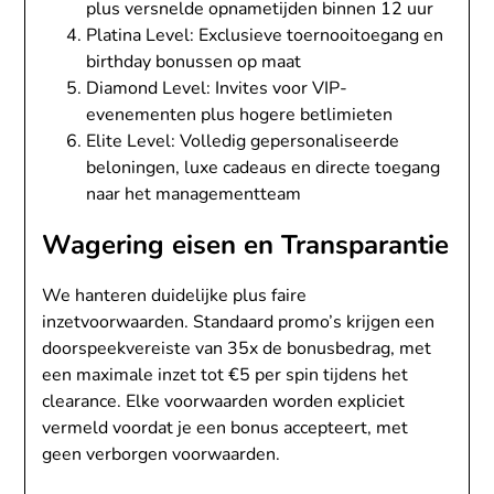
plus versnelde opnametijden binnen 12 uur
Platina Level: Exclusieve toernooitoegang en
birthday bonussen op maat
Diamond Level: Invites voor VIP-
evenementen plus hogere betlimieten
Elite Level: Volledig gepersonaliseerde
beloningen, luxe cadeaus en directe toegang
naar het managementteam
Wagering eisen en Transparantie
We hanteren duidelijke plus faire
inzetvoorwaarden. Standaard promo’s krijgen een
doorspeekvereiste van 35x de bonusbedrag, met
een maximale inzet tot €5 per spin tijdens het
clearance. Elke voorwaarden worden expliciet
vermeld voordat je een bonus accepteert, met
geen verborgen voorwaarden.