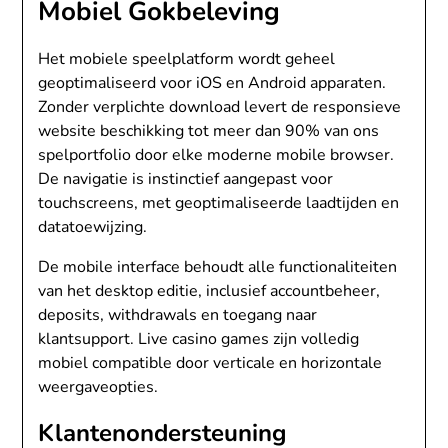
Mobiel Gokbeleving
Het mobiele speelplatform wordt geheel
geoptimaliseerd voor iOS en Android apparaten.
Zonder verplichte download levert de responsieve
website beschikking tot meer dan 90% van ons
spelportfolio door elke moderne mobile browser.
De navigatie is instinctief aangepast voor
touchscreens, met geoptimaliseerde laadtijden en
datatoewijzing.
De mobile interface behoudt alle functionaliteiten
van het desktop editie, inclusief accountbeheer,
deposits, withdrawals en toegang naar
klantsupport. Live casino games zijn volledig
mobiel compatible door verticale en horizontale
weergaveopties.
Klantenondersteuning