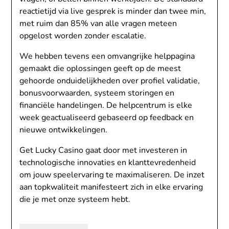
reactietijd via live gesprek is minder dan twee min,
met ruim dan 85% van alle vragen meteen
opgelost worden zonder escalatie.
We hebben tevens een omvangrijke helppagina
gemaakt die oplossingen geeft op de meest
gehoorde onduidelijkheden over profiel validatie,
bonusvoorwaarden, systeem storingen en
financiële handelingen. De helpcentrum is elke
week geactualiseerd gebaseerd op feedback en
nieuwe ontwikkelingen.
Get Lucky Casino gaat door met investeren in
technologische innovaties en klanttevredenheid
om jouw speelervaring te maximaliseren. De inzet
aan topkwaliteit manifesteert zich in elke ervaring
die je met onze systeem hebt.