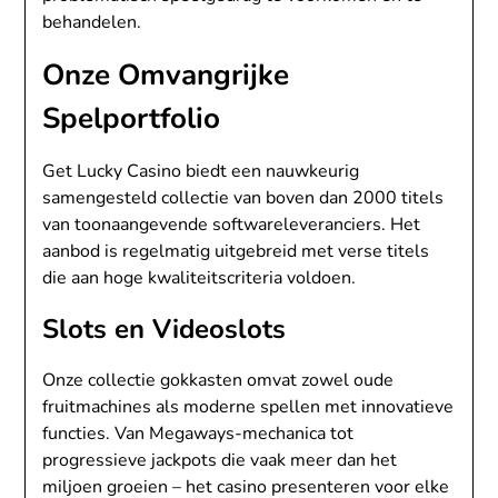
behandelen.
Onze Omvangrijke
Spelportfolio
Get Lucky Casino biedt een nauwkeurig
samengesteld collectie van boven dan 2000 titels
van toonaangevende softwareleveranciers. Het
aanbod is regelmatig uitgebreid met verse titels
die aan hoge kwaliteitscriteria voldoen.
Slots en Videoslots
Onze collectie gokkasten omvat zowel oude
fruitmachines als moderne spellen met innovatieve
functies. Van Megaways-mechanica tot
progressieve jackpots die vaak meer dan het
miljoen groeien – het casino presenteren voor elke