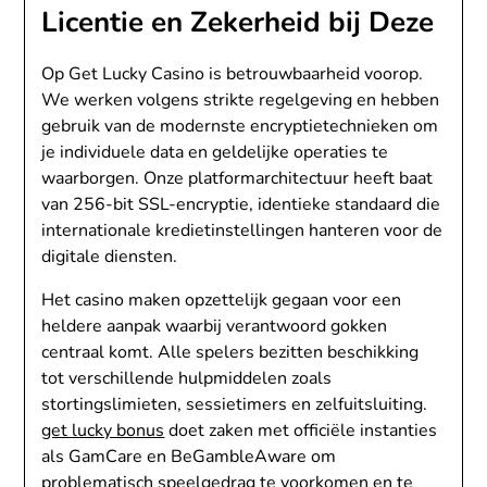
Licentie en Zekerheid bij Deze
Op Get Lucky Casino is betrouwbaarheid voorop.
We werken volgens strikte regelgeving en hebben
gebruik van de modernste encryptietechnieken om
je individuele data en geldelijke operaties te
waarborgen. Onze platformarchitectuur heeft baat
van 256-bit SSL-encryptie, identieke standaard die
internationale kredietinstellingen hanteren voor de
digitale diensten.
Het casino maken opzettelijk gegaan voor een
heldere aanpak waarbij verantwoord gokken
centraal komt. Alle spelers bezitten beschikking
tot verschillende hulpmiddelen zoals
stortingslimieten, sessietimers en zelfuitsluiting.
get lucky bonus
doet zaken met officiële instanties
als GamCare en BeGambleAware om
problematisch speelgedrag te voorkomen en te