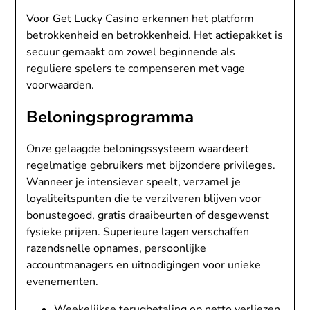
Voor Get Lucky Casino erkennen het platform
betrokkenheid en betrokkenheid. Het actiepakket is
secuur gemaakt om zowel beginnende als
reguliere spelers te compenseren met vage
voorwaarden.
Beloningsprogramma
Onze gelaagde beloningssysteem waardeert
regelmatige gebruikers met bijzondere privileges.
Wanneer je intensiever speelt, verzamel je
loyaliteitspunten die te verzilveren blijven voor
bonustegoed, gratis draaibeurten of desgewenst
fysieke prijzen. Superieure lagen verschaffen
razendsnelle opnames, persoonlijke
accountmanagers en uitnodigingen voor unieke
evenementen.
Weekelijkse terugbetaling op netto verliezen