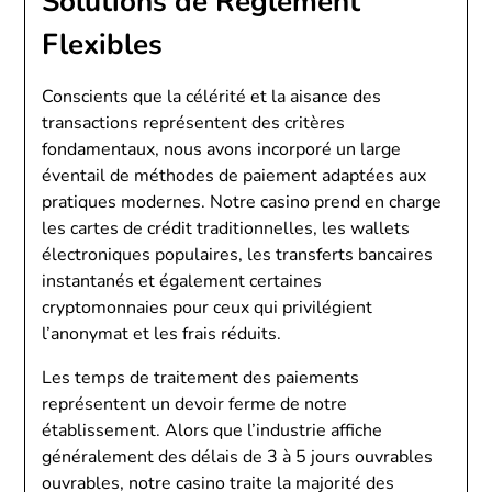
Solutions de Règlement
Flexibles
Conscients que la célérité et la aisance des
transactions représentent des critères
fondamentaux, nous avons incorporé un large
éventail de méthodes de paiement adaptées aux
pratiques modernes. Notre casino prend en charge
les cartes de crédit traditionnelles, les wallets
électroniques populaires, les transferts bancaires
instantanés et également certaines
cryptomonnaies pour ceux qui privilégient
l’anonymat et les frais réduits.
Les temps de traitement des paiements
représentent un devoir ferme de notre
établissement. Alors que l’industrie affiche
généralement des délais de 3 à 5 jours ouvrables
ouvrables, notre casino traite la majorité des