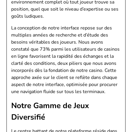
environnement complet où tout joueur trouve sa
position, quel que soit le niveau d’expertise ou ses
goûts ludiques.
La conception de notre interface repose sur des
multiples années de recherche et d’étude des
besoins véritables des joueurs. Nous avons
constaté que 73% parmi les utilisateurs de casinos
en ligne favorisent la rapidité des échanges et la
clarté des conditions, deux piliers que nous avons
incorporés dès la fondation de notre casino. Cette
approche axée sur le client se reflète dans chaque
aspect de notre interface, optimisée pour procurer
une navigation fluide sur tous les terminaux.
Notre Gamme de Jeux
Diversifié
Le centre battant de notre plateforme réside dans