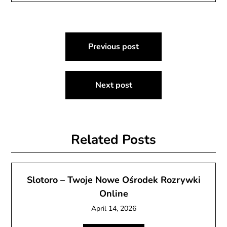
Post
Previous post
navigation
Next post
Related Posts
Slotoro – Twoje Nowe Ośrodek Rozrywki
Online
April 14, 2026