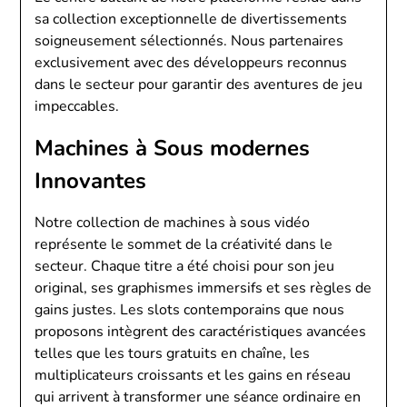
sa collection exceptionnelle de divertissements
soigneusement sélectionnés. Nous partenaires
exclusivement avec des développeurs reconnus
dans le secteur pour garantir des aventures de jeu
impeccables.
Machines à Sous modernes
Innovantes
Notre collection de machines à sous vidéo
représente le sommet de la créativité dans le
secteur. Chaque titre a été choisi pour son jeu
original, ses graphismes immersifs et ses règles de
gains justes. Les slots contemporains que nous
proposons intègrent des caractéristiques avancées
telles que les tours gratuits en chaîne, les
multiplicateurs croissants et les gains en réseau
qui arrivent à transformer une séance ordinaire en