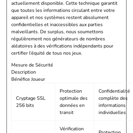
actuellement disponible. Cette technique garantit
que toutes les informations circulant entre votre
appareil et nos systèmes restent absolument
confidentielles et inaccessibles aux parties
malveillants. De surplus, nous soumettons
régulièrement nos générateurs de nombres
aléatoires à des vérifications indépendants pour
certifier l’équité de tous nos jeux.
Mesure de Sécurité
Description
Bénéfice Joueur
Protection
Confidentialité
Cryptage SSL
optimale des
complète des
256 bits
données en
informations
transit
individuelles
Vérification
Protection