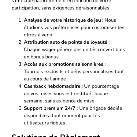
s’effectue naturellement en fonction de votre
participation, sans exigences déraisonnables.
Analyse de votre historique de jeu
: Nous
étudions vos préférences pour customiser les
offres à venir
Attribution auto de points de loyauté
:
Chaque wager génère des unités convertibles
en bonus bonus
Accès aux promotions saisonnières
:
Tournois exclusifs et défis personnalisés tout
au cours de l’année
Cashback hebdomadaire
: Un pourcentage
de vos mises vous est restitué chaque
semaine, sans exigence de mise
Support premium 24/7
: Une brigade dédiée
disponible à tout moment pour les
utilisateurs fidèles