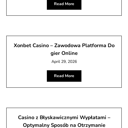
Read More
Xonbet Casino – Zawodowa Platforma Do
gier Online
April 29, 2026
Read More
Casino z Błyskawicznymi Wypłatami –
Optymalny Sposób na Otrzymanie