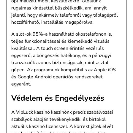
optimalizált mobil készülékekre. Oldalunk
rugalmas kinézettel büszkélkedik, ami annyit
jelenti, hogy akármely telefonról vagy táblagépről
hozzáférhető, installálás megspórolva.
A slot-ok 95%-a használható okostelefonon is,
teljes funkcionalitással és kiemelkedő vizuális
kvalitással. A touch screen érintés vezérlés
egyszerű, a böngészés hatékony, és a pénzügyi
tranzakciók azonos biztonságosak, mint asztali
gépen. Az programunk kompatibilis az Apple iOS
és Google Android operációs rendszereket
egyaránt.
Védelem és Engedélyezés
A VipLuck kaszinó kaszinónk precíz szabályozási
szabályok alapján tevékenykedik, és birtokol
aktuális kaszinó licensszel. A korrekt játék elvét