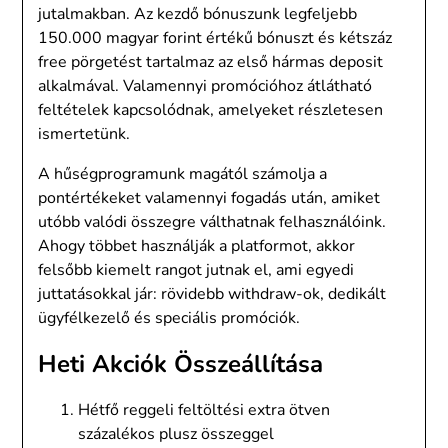
jutalmakban. Az kezdő bónuszunk legfeljebb
150.000 magyar forint értékű bónuszt és kétszáz
free pörgetést tartalmaz az első hármas deposit
alkalmával. Valamennyi promócióhoz átlátható
feltételek kapcsolódnak, amelyeket részletesen
ismertetünk.
A hűségprogramunk magától számolja a
pontértékeket valamennyi fogadás után, amiket
utóbb valódi összegre válthatnak felhasználóink.
Ahogy többet használják a platformot, akkor
felsőbb kiemelt rangot jutnak el, ami egyedi
juttatásokkal jár: rövidebb withdraw-ok, dedikált
ügyfélkezelő és speciális promóciók.
Heti Akciók Összeállítása
Hétfő reggeli feltöltési extra ötven
százalékos plusz összeggel