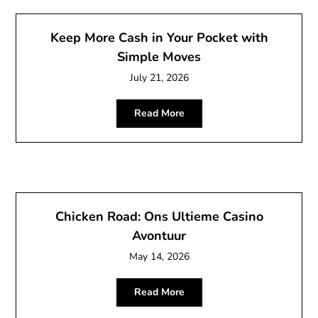
Keep More Cash in Your Pocket with
Simple Moves
July 21, 2026
Read More
Chicken Road: Ons Ultieme Casino
Avontuur
May 14, 2026
Read More