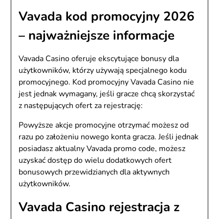
Vavada kod promocyjny 2026
– najważniejsze informacje
Vavada Casino oferuje ekscytujące bonusy dla
użytkowników, którzy używają specjalnego kodu
promocyjnego. Kod promocyjny Vavada Casino nie
jest jednak wymagany, jeśli gracze chcą skorzystać
z następujących ofert za rejestrację:
Powyższe akcje promocyjne otrzymać możesz od
razu po założeniu nowego konta gracza. Jeśli jednak
posiadasz aktualny Vavada promo code, możesz
uzyskać dostęp do wielu dodatkowych ofert
bonusowych przewidzianych dla aktywnych
użytkowników.
Vavada Casino rejestracja z