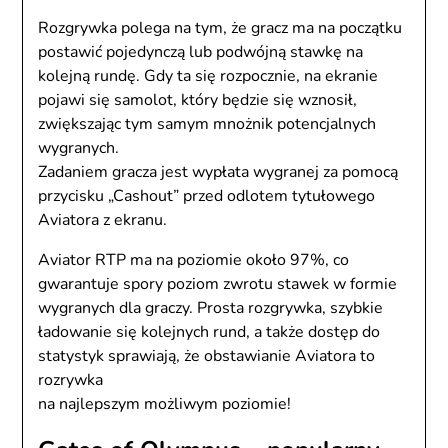
Rozgrywka polega na tym, że gracz ma na początku
postawić pojedynczą lub podwójną stawkę na
kolejną rundę. Gdy ta się rozpocznie, na ekranie
pojawi się samolot, który będzie się wznosił,
zwiększając tym samym mnożnik potencjalnych
wygranych.
Zadaniem gracza jest wypłata wygranej za pomocą
przycisku „Cashout” przed odlotem tytułowego
Aviatora z ekranu.
Aviator RTP ma na poziomie około 97%, co
gwarantuje spory poziom zwrotu stawek w formie
wygranych dla graczy. Prosta rozgrywka, szybkie
ładowanie się kolejnych rund, a także dostęp do
statystyk sprawiają, że obstawianie Aviatora to
rozrywka
na najlepszym możliwym poziomie!