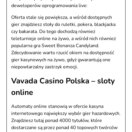
deweloperów oprogramowania live:
Oferta stale się powiększa, a wśród dostępnych
gier znajdziesz stoły do ruletki, pokera, blackjacka
czy bakarata. Do tego dochodzą również
teleturnieje online na żywo, a wśród nich również
popularna gra Sweet Bonanza Candyland.
Zdecydowanie warto rzucić okiem na dostępność
gier kasynowych na żywo, gdyż gwarantują one
niepowtarzalny zastrzyk emocji.
Vavada Casino Polska – sloty
online
Automaty online stanowią w ofercie kasyna
internetowego największy wybór gier hazardowych.
Znajdziesz tutaj ponad 4000 tytułów, które
dostarczane są przez ponad 40 topowych twórców