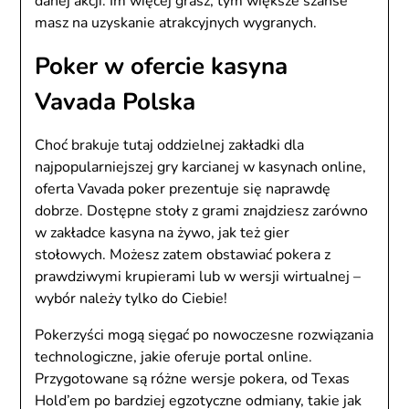
danej akcji. Im więcej grasz, tym większe szanse
masz na uzyskanie atrakcyjnych wygranych.
Poker w ofercie kasyna
Vavada Polska
Choć brakuje tutaj oddzielnej zakładki dla
najpopularniejszej gry karcianej w kasynach online,
oferta Vavada poker prezentuje się naprawdę
dobrze. Dostępne stoły z grami znajdziesz zarówno
w zakładce kasyna na żywo, jak też gier
stołowych. Możesz zatem obstawiać pokera z
prawdziwymi krupierami lub w wersji wirtualnej –
wybór należy tylko do Ciebie!
Pokerzyści mogą sięgać po nowoczesne rozwiązania
technologiczne, jakie oferuje portal online.
Przygotowane są różne wersje pokera, od Texas
Hold’em po bardziej egzotyczne odmiany, takie jak