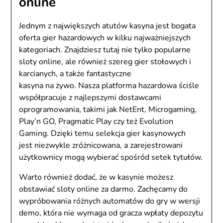
online
Jednym z największych atutów kasyna jest bogata
oferta gier hazardowych w kilku najważniejszych
kategoriach. Znajdziesz tutaj nie tylko popularne
sloty online, ale również szereg gier stołowych i
karcianych, a także fantastyczne
kasyna na żywo. Nasza platforma hazardowa ściśle
współpracuje z najlepszymi dostawcami
oprogramowania, takimi jak NetEnt, Microgaming,
Play’n GO, Pragmatic Play czy też Evolution
Gaming. Dzięki temu selekcja gier kasynowych
jest niezwykle zróżnicowana, a zarejestrowani
użytkownicy mogą wybierać spośród setek tytułów.
Warto również dodać, że w kasynie możesz
obstawiać sloty online za darmo. Zachęcamy do
wypróbowania różnych automatów do gry w wersji
demo, która nie wymaga od gracza wpłaty depozytu