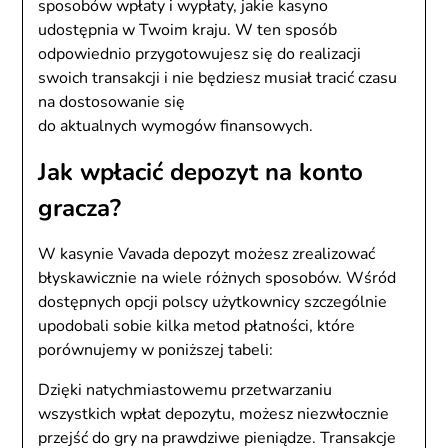
sposobów wpłaty i wypłaty, jakie kasyno
udostępnia w Twoim kraju. W ten sposób
odpowiednio przygotowujesz się do realizacji
swoich transakcji i nie będziesz musiał tracić czasu
na dostosowanie się
do aktualnych wymogów finansowych.
Jak wpłacić depozyt na konto
gracza?
W kasynie Vavada depozyt możesz zrealizować
błyskawicznie na wiele różnych sposobów. Wśród
dostępnych opcji polscy użytkownicy szczególnie
upodobali sobie kilka metod płatności, które
porównujemy w poniższej tabeli:
Dzięki natychmiastowemu przetwarzaniu
wszystkich wpłat depozytu, możesz niezwłocznie
przejść do gry na prawdziwe pieniądze. Transakcje