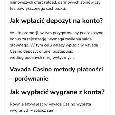
najnowszych ofert reload, darmowych spinów czy
też powiększonego cashbacku.
Jak wpłacić depozyt na konto?
Wiele promocji, w tym przygotowany przez kasyno
bonus za rejestrację, wymaga zasilenia salda
głównego. W tym celu należy wpłacić w Vavada
Casino depozyt online, postępując
według podanych niżej wytycznych:
Vavada Casino metody płatności
– porównanie
Jak wypłacić wygrane z konta?
Równie łatwa jest w Vavada Casino wypłata
wygranych – zobacz sam: