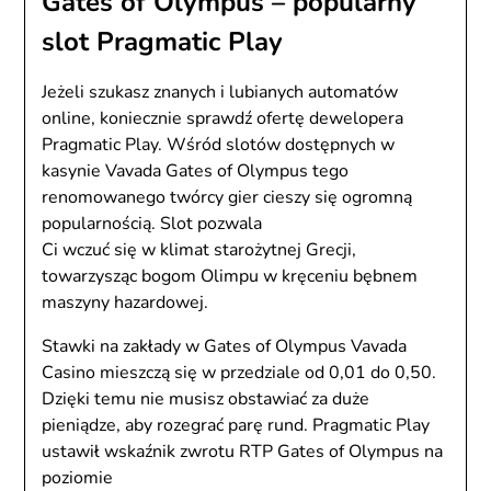
Gates of Olympus – popularny
slot Pragmatic Play
Jeżeli szukasz znanych i lubianych automatów
online, koniecznie sprawdź ofertę dewelopera
Pragmatic Play. Wśród slotów dostępnych w
kasynie Vavada Gates of Olympus tego
renomowanego twórcy gier cieszy się ogromną
popularnością. Slot pozwala
Ci wczuć się w klimat starożytnej Grecji,
towarzysząc bogom Olimpu w kręceniu bębnem
maszyny hazardowej.
Stawki na zakłady w Gates of Olympus Vavada
Casino mieszczą się w przedziale od 0,01 do 0,50.
Dzięki temu nie musisz obstawiać za duże
pieniądze, aby rozegrać parę rund. Pragmatic Play
ustawił wskaźnik zwrotu RTP Gates of Olympus na
poziomie