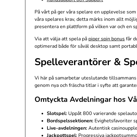
På vårt på ger våra spelare en upplevelse som
våra spelares krav, detta märks inom allt möjli
presentera en plattform på vilken var och en
Via att välja att spela på
piper spin bonus
får d
optimerad både för såväl desktop samt portabla 
Spelleverantörer & Sp
Vi här på samarbetar uteslutande tillsammans
genom nya och fräscha titlar i syfte att garant
Omtyckta Avdelningar hos Vår
Slotspel:
Uppåt 800 varierande spelautoma
Bordspelssektionen:
Evighetsfavoriter sp
Live-avdelningen:
Autentisk casinoupple
Jackpottspel:
Progressiva jackpotsummor 