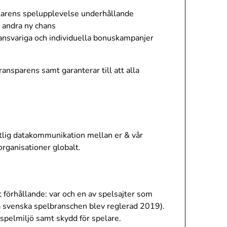
elarens spelupplevelse underhållande
y andra ny chans
ansvariga och individuella bonuskampanjer
ansparens samt garanterar till att alla
amtlig datakommunikation mellan er & vår
organisationer globalt.
 förhållande: var och en av spelsajter som
a svenska spelbranschen blev reglerad 2019).
 spelmiljö samt skydd för spelare.