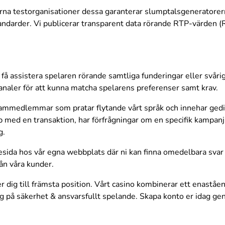
rna testorganisationer dessa garanterar slumptalsgeneratorern
darder. Vi publicerar transparent data rörande RTP-värden (Ret
t få assistera spelaren rörande samtliga funderingar eller svåri
analer för att kunna matcha spelarens preferenser samt krav.
ammedlemmar som pratar flytande vårt språk och innehar gedi
 med en transaktion, har förfrågningar om en specifik kampanj a
g.
ågesida hos vår egna webbplats där ni kan finna omedelbara svar
rån våra kunder.
tter dig till främsta position. Vårt casino kombinerar ett enast
ning på säkerhet & ansvarsfullt spelande. Skapa konto er idag g