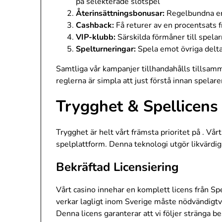
på selekterade slotspel
Återinsättningsbonusar:
Regelbundna erb
Cashback:
Få returer av en procentsats f
VIP-klubb:
Särskilda förmåner till spel
Spelturneringar:
Spela emot övriga delta
Samtliga vår kampanjer tillhandahålls tillsamm
reglerna är simpla att just förstå innan spela
Trygghet & Spellicens
Trygghet är helt vårt främsta prioritet på . V
spelplattform. Denna teknologi utgör likvärdig
Bekräftad Licensiering
Vårt casino innehar en komplett licens från Sp
verkar lagligt inom Sverige måste nödvändigt
Denna licens garanterar att vi följer stränga 