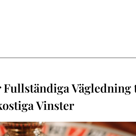
Fullständiga Vägledning 
ostiga Vinster