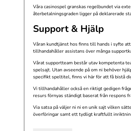
Våra casinospel granskas regelbundet via exte
återbetalningsgraden ligger på deklarerade stan
Support & Hjälp
Våran kundtjänst hos finns till hands i syfte at
tillhandahåller assistans över många supportk
Vårat supportteam består utav kompetenta te
spelsajt. Utan avseende på om ni behöver hjälp
specifikt speltitel, finns vi här för att få bistå di
Vi tillhandahåller också en riktigt gedigen fr
resurs förnyas ständigt baserat från respons f
Via satsa på väljer ni ni en unik sajt vilken sä
överföringar samt ett tydligt kraftfullt inrikt