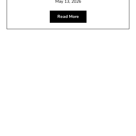
May 13, 2026
Read More