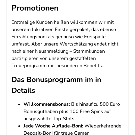
Promotionen
Erstmalige Kunden heißen willkommen wir mit
unserem lukrativen Einsteigerpaket, das ebenso
Einzahlungsboni als genauso wie Freispiele
umfasst. Aber unsere Wertschätzung endet nicht
nach einer Neuanmeldung – Stammkunden
partizipieren von unserem gestaffelten
Treueprogramm mit besonderen Benefits.
Das Bonusprogramm im in
Details
Willkommensbonus:
Bis hinauf zu 500 Euro
Bonusguthaben plus 100 Free Spins auf
ausgewählte Top-Slots
Jede Woche Auflade-Boni:
Wiederkehrende
Deposit-Boni für treue Gamer