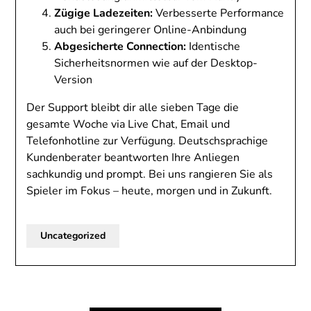
Zügige Ladezeiten:
Verbesserte Performance
auch bei geringerer Online-Anbindung
Abgesicherte Connection:
Identische
Sicherheitsnormen wie auf der Desktop-
Version
Der Support bleibt dir alle sieben Tage die
gesamte Woche via Live Chat, Email und
Telefonhotline zur Verfügung. Deutschsprachige
Kundenberater beantworten Ihre Anliegen
sachkundig und prompt. Bei uns rangieren Sie als
Spieler im Fokus – heute, morgen und in Zukunft.
Uncategorized