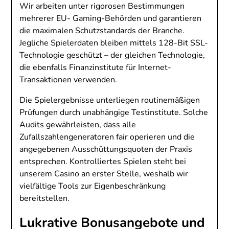
Wir arbeiten unter rigorosen Bestimmungen
mehrerer EU- Gaming-Behörden und garantieren
die maximalen Schutzstandards der Branche.
Jegliche Spielerdaten bleiben mittels 128-Bit SSL-
Technologie geschützt – der gleichen Technologie,
die ebenfalls Finanzinstitute für Internet-
Transaktionen verwenden.
Die Spielergebnisse unterliegen routinemäßigen
Prüfungen durch unabhängige Testinstitute. Solche
Audits gewährleisten, dass alle
Zufallszahlengeneratoren fair operieren und die
angegebenen Ausschüttungsquoten der Praxis
entsprechen. Kontrolliertes Spielen steht bei
unserem Casino an erster Stelle, weshalb wir
vielfältige Tools zur Eigenbeschränkung
bereitstellen.
Lukrative Bonusangebote und