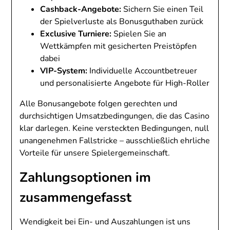
Cashback-Angebote:
Sichern Sie einen Teil
der Spielverluste als Bonusguthaben zurück
Exclusive Turniere:
Spielen Sie an
Wettkämpfen mit gesicherten Preistöpfen
dabei
VIP-System:
Individuelle Accountbetreuer
und personalisierte Angebote für High-Roller
Alle Bonusangebote folgen gerechten und
durchsichtigen Umsatzbedingungen, die das Casino
klar darlegen. Keine versteckten Bedingungen, null
unangenehmen Fallstricke – ausschließlich ehrliche
Vorteile für unsere Spielergemeinschaft.
Zahlungsoptionen im
zusammengefasst
Wendigkeit bei Ein- und Auszahlungen ist uns