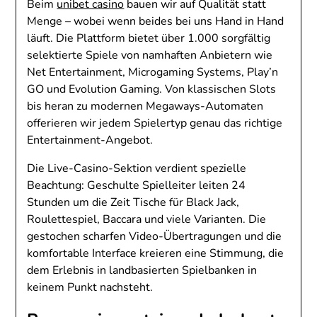
Beim
unibet casino
bauen wir auf Qualität statt
Menge – wobei wenn beides bei uns Hand in Hand
läuft. Die Plattform bietet über 1.000 sorgfältig
selektierte Spiele von namhaften Anbietern wie
Net Entertainment, Microgaming Systems, Play’n
GO und Evolution Gaming. Von klassischen Slots
bis heran zu modernen Megaways-Automaten
offerieren wir jedem Spielertyp genau das richtige
Entertainment-Angebot.
Die Live-Casino-Sektion verdient spezielle
Beachtung: Geschulte Spielleiter leiten 24
Stunden um die Zeit Tische für Black Jack,
Roulettespiel, Baccara und viele Varianten. Die
gestochen scharfen Video-Übertragungen und die
komfortable Interface kreieren eine Stimmung, die
dem Erlebnis in landbasierten Spielbanken in
keinem Punkt nachsteht.