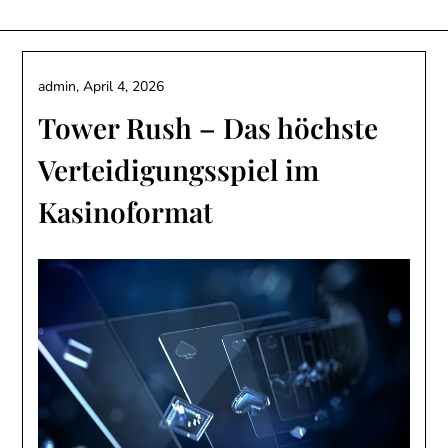
Skip
to
content
admin,
April 4, 2026
Tower Rush – Das höchste
Verteidigungsspiel im
Kasinoformat