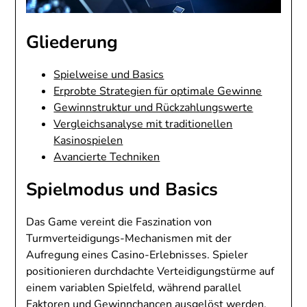
Gliederung
Spielweise und Basics
Erprobte Strategien für optimale Gewinne
Gewinnstruktur und Rückzahlungswerte
Vergleichsanalyse mit traditionellen
Kasinospielen
Avancierte Techniken
Spielmodus und Basics
Das Game vereint die Faszination von
Turmverteidigungs-Mechanismen mit der
Aufregung eines Casino-Erlebnisses. Spieler
positionieren durchdachte Verteidigungstürme auf
einem variablen Spielfeld, während parallel
Faktoren und Gewinnchancen ausgelöst werden.