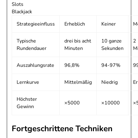
Slots
Blackjack
Strategieeinfluss
Erheblich
Keiner
M
Typische
drei bis acht
10 ganze
2
Rundendauer
Minuten
Sekunden
M
Auszahlungsrate
96,8%
94-97%
9
Lernkurve
Mittelmäßig
Niedrig
Er
Höchster
×5000
×10000
×
Gewinn
Fortgeschrittene Techniken