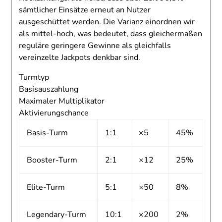
sämtlicher Einsätze erneut an Nutzer
ausgeschüttet werden. Die Varianz einordnen wir
als mittel-hoch, was bedeutet, dass gleichermaßen
reguläre geringere Gewinne als gleichfalls
vereinzelte Jackpots denkbar sind.
Turmtyp
Basisauszahlung
Maximaler Multiplikator
Aktivierungschance
Basis-Turm
1:1
×5
45%
Booster-Turm
2:1
×12
25%
Elite-Turm
5:1
×50
8%
Legendary-Turm
10:1
×200
2%