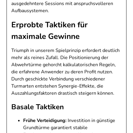
ausgedehntere Sessions mit anspruchsvolleren
Aufbausystemen.
Erprobte Taktiken für
maximale Gewinne
Triumph in unserem Spielprinzip erfordert deutlich
mehr als reines Zufall. Die Positionierung der
Abwehrtürme gehorcht kalkulatorischen Regeln,
die erfahrene Anwender zu deren Profit nutzen.
Durch geschickte Verbindung verschiedener
Turmarten entstehen Synergie-Effekte, die
Auszahlungsfaktoren drastisch steigern können.
Basale Taktiken
Frühe Verteidigung:
Investition in günstige
Grundtürme garantiert stabile