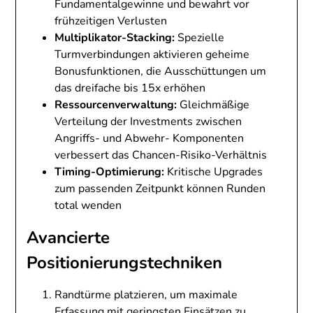
Fundamentalgewinne und bewahrt vor
frühzeitigen Verlusten
Multiplikator-Stacking:
Spezielle
Turmverbindungen aktivieren geheime
Bonusfunktionen, die Ausschüttungen um
das dreifache bis 15x erhöhen
Ressourcenverwaltung:
Gleichmäßige
Verteilung der Investments zwischen
Angriffs- und Abwehr- Komponenten
verbessert das Chancen-Risiko-Verhältnis
Timing-Optimierung:
Kritische Upgrades
zum passenden Zeitpunkt können Runden
total wenden
Avancierte
Positionierungstechniken
Randtürme platzieren, um maximale
Erfassung mit geringsten Einsätzen zu