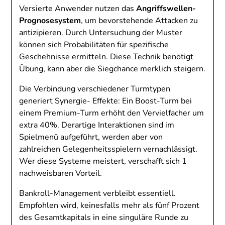
Versierte Anwender nutzen das
Angriffswellen-
Prognosesystem
, um bevorstehende Attacken zu
antizipieren. Durch Untersuchung der Muster
können sich Probabilitäten für spezifische
Geschehnisse ermitteln. Diese Technik benötigt
Übung, kann aber die Siegchance merklich steigern.
Die Verbindung verschiedener Turmtypen
generiert Synergie- Effekte: Ein Boost-Turm bei
einem Premium-Turm erhöht den Vervielfacher um
extra 40%. Derartige Interaktionen sind im
Spielmenü aufgeführt, werden aber von
zahlreichen Gelegenheitsspielern vernachlässigt.
Wer diese Systeme meistert, verschafft sich 1
nachweisbaren Vorteil.
Bankroll-Management verbleibt essentiell.
Empfohlen wird, keinesfalls mehr als fünf Prozent
des Gesamtkapitals in eine singuläre Runde zu