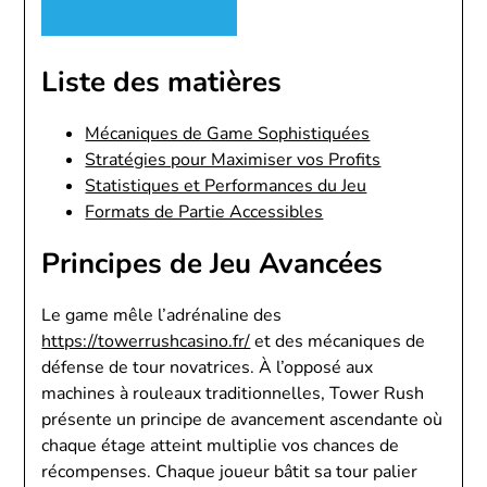
Liste des matières
Mécaniques de Game Sophistiquées
Stratégies pour Maximiser vos Profits
Statistiques et Performances du Jeu
Formats de Partie Accessibles
Principes de Jeu Avancées
Le game mêle l’adrénaline des
https://towerrushcasino.fr/
et des mécaniques de
défense de tour novatrices. À l’opposé aux
machines à rouleaux traditionnelles, Tower Rush
présente un principe de avancement ascendante où
chaque étage atteint multiplie vos chances de
récompenses. Chaque joueur bâtit sa tour palier