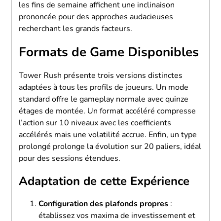
les fins de semaine affichent une inclinaison
prononcée pour des approches audacieuses
recherchant les grands facteurs.
Formats de Game Disponibles
Tower Rush présente trois versions distinctes
adaptées à tous les profils de joueurs. Un mode
standard offre le gameplay normale avec quinze
étages de montée. Un format accéléré compresse
l’action sur 10 niveaux avec les coefficients
accélérés mais une volatilité accrue. Enfin, un type
prolongé prolonge la évolution sur 20 paliers, idéal
pour des sessions étendues.
Adaptation de cette Expérience
Configuration des plafonds propres
:
établissez vos maxima de investissement et