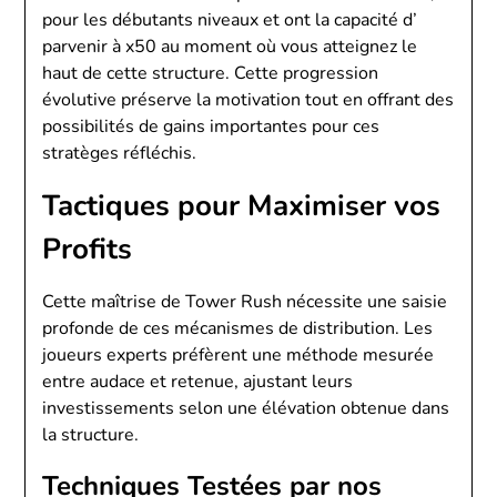
pour les débutants niveaux et ont la capacité d’
parvenir à x50 au moment où vous atteignez le
haut de cette structure. Cette progression
évolutive préserve la motivation tout en offrant des
possibilités de gains importantes pour ces
stratèges réfléchis.
Tactiques pour Maximiser vos
Profits
Cette maîtrise de Tower Rush nécessite une saisie
profonde de ces mécanismes de distribution. Les
joueurs experts préfèrent une méthode mesurée
entre audace et retenue, ajustant leurs
investissements selon une élévation obtenue dans
la structure.
Techniques Testées par nos