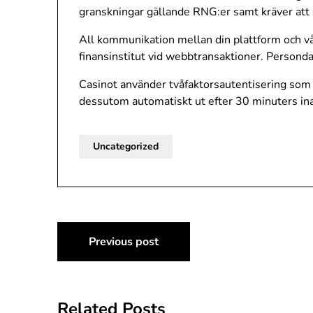
granskningar gällande RNG:er samt kräver att 
All kommunikation mellan din plattform och 
finansinstitut vid webbtransaktioner. Persond
Casinot använder tvåfaktorsautentisering som et
dessutom automatiskt ut efter 30 minuters inak
Uncategorized
Post
Previous post
navigation
Related Posts