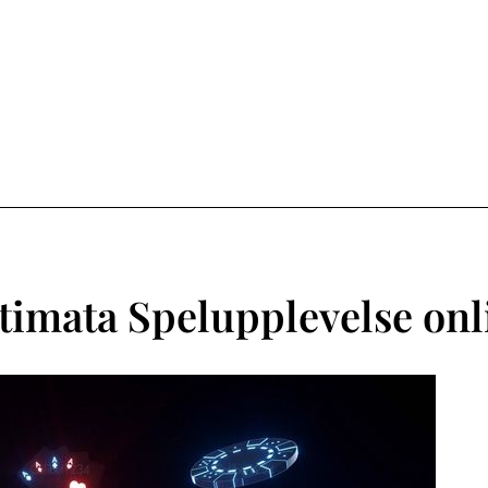
timata Spelupplevelse on