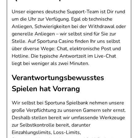
Unser eigenes deutsche Support-Team ist Dir rund
um die Uhr zur Verfügung. Egal ob technische
Anliegen, Schwierigkeiten bei der Withdrawal oder
generelle Anliegen – wir selbst sind für Sie zur
Stelle. Auf Sportuna Casino finden Ihr uns selbst
über diverse Wege: Chat, elektronische Post und
Hotline. Die typische Antwortzeit im Live-Chat
liegt bei weniger als zwei Minuten.
Verantwortungsbewusstes
Spielen hat Vorrang
Wir selbst bei Sportuna Spielbank nehmen unsere
große Verpflichtung zu unseren Gamern sehr ernst.
Deshalb stellen bereit wir umfassende Werkzeuge
zur Selbstkontrolle bereit, darunter
Einzahlungslimits, Loss-Limits,