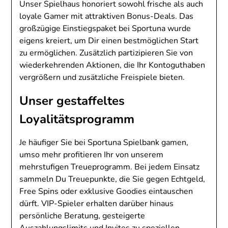
Unser Spielhaus honoriert sowohl frische als auch
loyale Gamer mit attraktiven Bonus-Deals. Das
großzügige Einstiegspaket bei Sportuna wurde
eigens kreiert, um Dir einen bestmöglichen Start
zu ermöglichen. Zusätzlich partizipieren Sie von
wiederkehrenden Aktionen, die Ihr Kontoguthaben
vergrößern und zusätzliche Freispiele bieten.
Unser gestaffeltes
Loyalitätsprogramm
Je häufiger Sie bei Sportuna Spielbank gamen,
umso mehr profitieren Ihr von unserem
mehrstufigen Treueprogramm. Bei jedem Einsatz
sammeln Du Treuepunkte, die Sie gegen Echtgeld,
Free Spins oder exklusive Goodies eintauschen
dürft. VIP-Spieler erhalten darüber hinaus
persönliche Beratung, gesteigerte