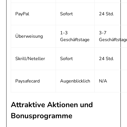
PayPal
Sofort
24 Std.
1-3
3-7
Überweisung
Geschäftstage
Geschäftstag
Skrill/Neteller
Sofort
24 Std.
Paysafecard
Augenblicklich
N/A
Attraktive Aktionen und
Bonusprogramme