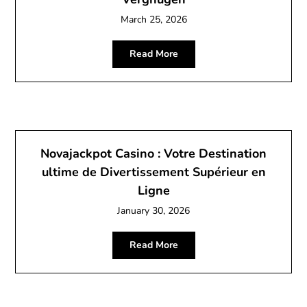
March 25, 2026
Read More
Novajackpot Casino : Votre Destination
ultime de Divertissement Supérieur en
Ligne
January 30, 2026
Read More