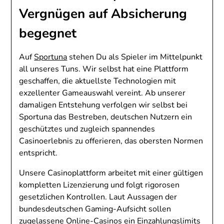
Vergnügen auf Absicherung
begegnet
Auf
Sportuna
stehen Du als Spieler im Mittelpunkt
all unseres Tuns. Wir selbst hat eine Plattform
geschaffen, die aktuellste Technologien mit
exzellenter Gameauswahl vereint. Ab unserer
damaligen Entstehung verfolgen wir selbst bei
Sportuna das Bestreben, deutschen Nutzern ein
geschütztes und zugleich spannendes
Casinoerlebnis zu offerieren, das obersten Normen
entspricht.
Unsere Casinoplattform arbeitet mit einer gültigen
kompletten Lizenzierung und folgt rigorosen
gesetzlichen Kontrollen. Laut Aussagen der
bundesdeutschen Gaming-Aufsicht sollen
zugelassene Online-Casinos ein Einzahlungslimits