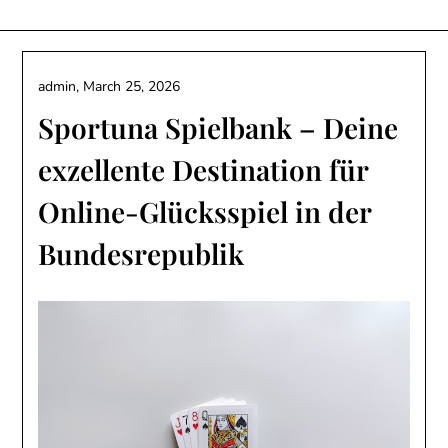
Skip
to
content
admin,
March 25, 2026
Sportuna Spielbank – Deine
exzellente Destination für
Online-Glücksspiel in der
Bundesrepublik