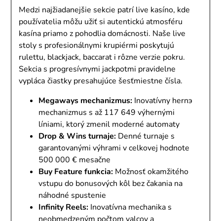
Medzi najžiadanejšie sekcie patrí live kasíno, kde
používatelia môžu užiť si autentickú atmosféru
kasína priamo z pohodlia domácnosti. Naše live
stoly s profesionálnymi krupiérmi poskytujú
rulettu, blackjack, baccarat i rôzne verzie pokru.
Sekcia s progresívnymi jackpotmi pravidelne
vyplácа čiastky presahujúce šesťmiestne čísla.
Megaways mechanizmus:
Inovatívny hernэ
mechanizmus s až 117 649 výhernými
líniami, ktorý zmenil moderné automaty
Drop & Wins turnaje:
Denné turnaje s
garantovanými výhrami v celkovej hodnote
500 000 € mesačne
Buy Feature funkcia:
Možnosť okamžitého
vstupu do bonusových kôl bez čakania na
náhodné spustenie
Infinity Reels:
Inovatívna mechanika s
neobmedzeným počtom valcov a