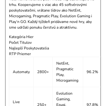
trhu. Kooperujeme s viac ako 45 softvérovými
poskytovateľmi, vrátane lídrov ako NetEnt,
Microgaming, Pragmatic Play, Evolution Gaming i
Play’n GO. Každý týždeň pridávame nové hry, aby
sme udržali ponuku čerstvú a atraktívnu.
Kategória Hier
Počet Titulov
Najlepší Poskytovatelia
RTP Priemer
NetEnt,
Pragmatic
Automaty
2800+
96.2%
Play,
Microgaming
Evolution
Gaming,
Live
250+
Ezugi,
97.8%