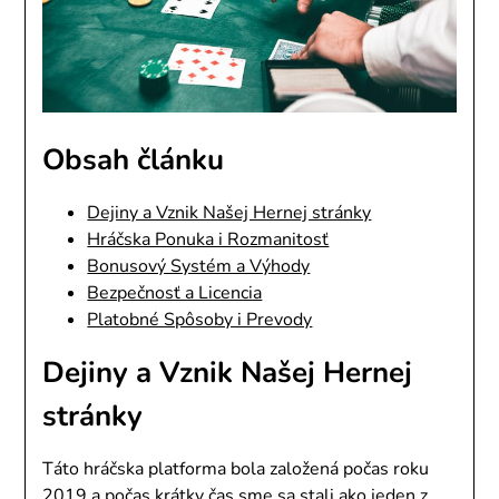
Obsah článku
Dejiny a Vznik Našej Hernej stránky
Hráčska Ponuka i Rozmanitosť
Bonusový Systém a Výhody
Bezpečnosť a Licencia
Platobné Spôsoby i Prevody
Dejiny a Vznik Našej Hernej
stránky
Táto hráčska platforma bola založená počas roku
2019 a počas krátky čas sme sa stali ako jeden z