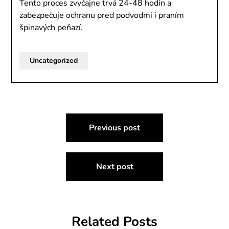
Tento proces zvyčajne trvá 24-48 hodín a
zabezpečuje ochranu pred podvodmi i praním
špinavých peňazí.
Uncategorized
Post
Previous post
navigation
Next post
Related Posts