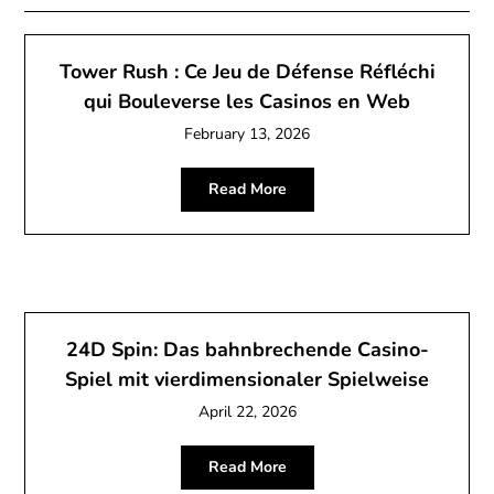
Tower Rush : Ce Jeu de Défense Réfléchi
qui Bouleverse les Casinos en Web
February 13, 2026
Read More
24D Spin: Das bahnbrechende Casino-
Spiel mit vierdimensionaler Spielweise
April 22, 2026
Read More