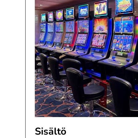
Sisältö