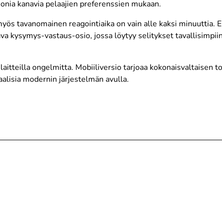
 monia kanavia pelaajien preferenssien mukaan.
ös tavanomainen reagointiaika on vain alle kaksi minuuttia. Ema
 kysymys-vastaus-osio, jossa löytyy selitykset tavallisimpiin 
itteilla ongelmitta. Mobiiliversio tarjoaa kokonaisvaltaisen t
aalisia modernin järjestelmän avulla.