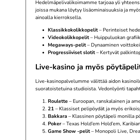
Hedelmäpelivalikoimamme tarjoaa yli yhteensä ka
joissa mukana löytyy lisäominaisuuksia ja myö
ainoalla kierroksella.
Klassikko­kolikko­pelit
– Perinteiset hede
Videokolikkopelit
– Huippuluokan grafiik
Megaways-pelit
– Dynaaminen voittokein
Progressiiviset slotit
– Kertyvät palkintop
Live-kasino ja myös pöytäpeli
Live-kasinopalvelumme välittää aidon kasinoilma
suoratoistetuina studioista. Vedonlyönti tapa
Roulette
– Euroopan, ranskalainen ja amer
21
– Klassiset pelipöydät ja myös erikoi
Bakkara
– Klassinen pöytäpeli monilla pö
Poker
– Texas Hold’em Hold’em, Karibia
Game Show -pelit
– Monopoli Live, Dream