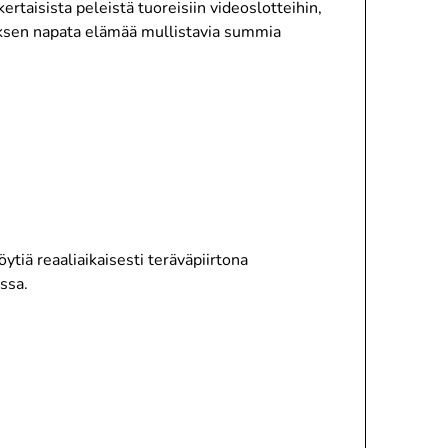
rtaisista peleistä tuoreisiin videoslotteihin,
hiksen napata elämää mullistavia summia
tiä reaaliaikaisesti teräväpiirtona
ssa.