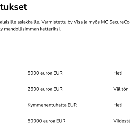
tukset
isille asiakkaille. Varmistettu by Visa ja myös MC SecureCode 
tty mahdollisimman ketteriksi.
R
5000 euroa EUR
Heti
2500 euroa EUR
Välitön
R
Kymmenentuhatta EUR
Heti
R
50000 euroa EUR
Viides