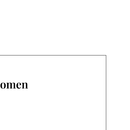
Suomen