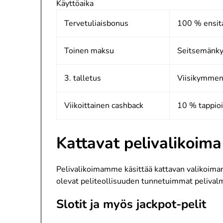
Käyttöaika
Tervetuliaisbonus
100 % ensit
Toinen maksu
Seitsemänkym
3. talletus
Viisikymment
Viikoittainen cashback
10 % tappioi
Kattavat pelivalikoima
Pelivalikoimamme käsittää kattavan valikoiman 
olevat peliteollisuuden tunnetuimmat pelival
Slotit ja myös jackpot-pelit