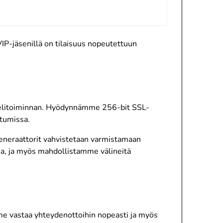
IP-jäsenillä on tilaisuus nopeutettuun
n pelitoiminnan. Hyödynnämme 256-bit SSL-
htumissa.
generaattorit vahvistetaan varmistamaan
ia, ja myös mahdollistamme välineitä
mme vastaa yhteydenottoihin nopeasti ja myös