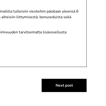
ililla tulleisiin viesteihin palataan yleensä 6
aiheisiin liittymisestä, bonuseduista sekä
oimivuuden tarvitsematta lisäsovellusta
Next post