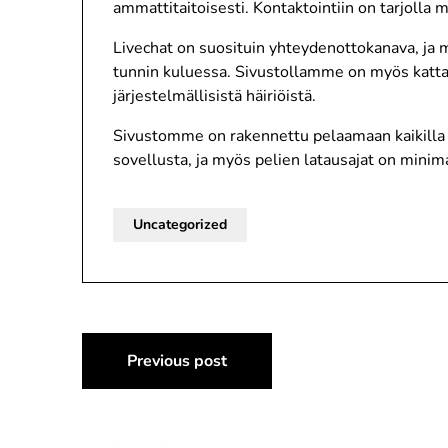
ammattitaitoisesti. Kontaktointiin on tarjolla
Livechat on suosituin yhteydenottokanava, ja my
tunnin kuluessa. Sivustollamme on myös kattava
järjestelmällisistä häiriöistä.
Sivustomme on rakennettu pelaamaan kaikilla la
sovellusta, ja myös pelien latausajat on minim
Uncategorized
Post
Previous post
navigation