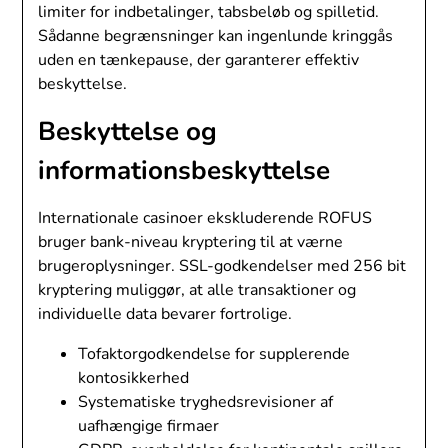
limiter for indbetalinger, tabsbeløb og spilletid.
Sådanne begrænsninger kan ingenlunde kringgås
uden en tænkepause, der garanterer effektiv
beskyttelse.
Beskyttelse og
informationsbeskyttelse
Internationale casinoer ekskluderende ROFUS
bruger bank-niveau kryptering til at værne
brugeroplysninger. SSL-godkendelser med 256 bit
kryptering muliggør, at alle transaktioner og
individuelle data bevarer fortrolige.
Tofaktorgodkendelse for supplerende
kontosikkerhed
Systematiske tryghedsrevisioner af
uafhængige firmaer