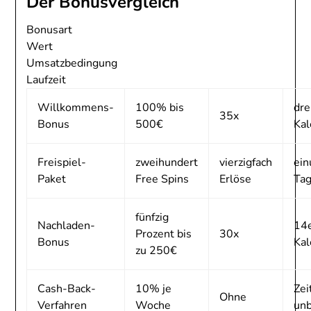
Der Bonusvergleich
Bonusart
Wert
Umsatzbedingung
Laufzeit
Willkommens-
100% bis
dre
35x
Bonus
500€
Kal
Freispiel-
zweihundert
vierzigfach
ein
Paket
Free Spins
Erlöse
Tag
fünfzig
Nachladen-
14
Prozent bis
30x
Bonus
Kal
zu 250€
Cash-Back-
10% je
Zei
Ohne
Verfahren
Woche
unb