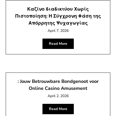
Καζίνο διαδικτύου Χωρίς
Πιστοποίηση: Η Σύγχρονη Φάση της
Απόρρητης Ψυχαγωγίας
April 7, 2026
Read More
: Jouw Betrouwbare Bondgenoot voor
Online Casino Amusement
April 2, 2026
Read More