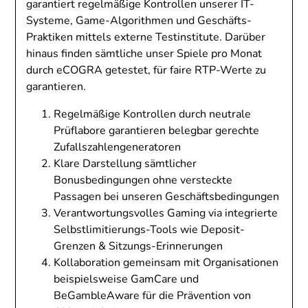
garantiert regelmäßige Kontrollen unserer IT-
Systeme, Game-Algorithmen und Geschäfts-
Praktiken mittels externe Testinstitute. Darüber
hinaus finden sämtliche unser Spiele pro Monat
durch eCOGRA getestet, für faire RTP-Werte zu
garantieren.
Regelmäßige Kontrollen durch neutrale
Prüflabore garantieren belegbar gerechte
Zufallszahlengeneratoren
Klare Darstellung sämtlicher
Bonusbedingungen ohne versteckte
Passagen bei unseren Geschäftsbedingungen
Verantwortungsvolles Gaming via integrierte
Selbstlimitierungs-Tools wie Deposit-
Grenzen & Sitzungs-Erinnerungen
Kollaboration gemeinsam mit Organisationen
beispielsweise GamCare und
BeGambleAware für die Prävention von