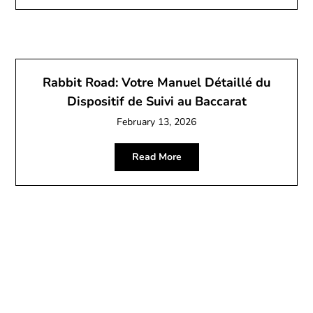
Rabbit Road: Votre Manuel Détaillé du
Dispositif de Suivi au Baccarat
February 13, 2026
Read More