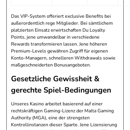
Das VIP-System offeriert exclusive Benefits bei
außerordentlich rege Mitglieder. Bei sämtlichem
platzierten Einsatz erwirtschaften Du Loyalty
Points, jene umwandelbar in verschiedene
Rewards transformieren lassen. Jene höheren
Premium-Levels gewähren Zugriff für eigenen
Konto-Managern, schnelleren Withdrawals sowie
maßgeschneiderten Bonusangeboten.
Gesetzliche Gewissheit &
gerechte Spiel-Bedingungen
Unseres Kasino arbeitet basierend auf einer
rechtskräftigen Gaming-Lizenz der Malta Gaming
Authority (MGA), eine der strengsten
Kontrollinstanzen dieser Sparte. Jene Lizensierung