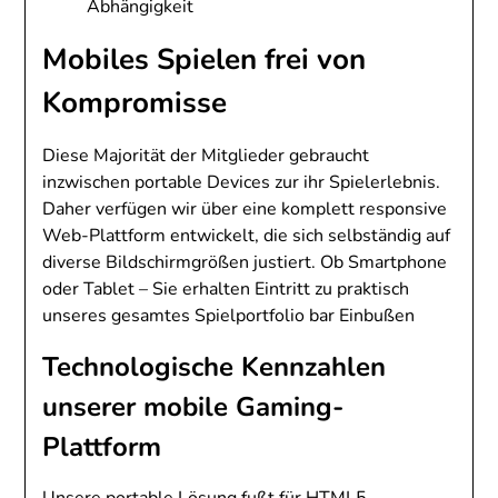
Abhängigkeit
Mobiles Spielen frei von
Kompromisse
Diese Majorität der Mitglieder gebraucht
inzwischen portable Devices zur ihr Spielerlebnis.
Daher verfügen wir über eine komplett responsive
Web-Plattform entwickelt, die sich selbständig auf
diverse Bildschirmgrößen justiert. Ob Smartphone
oder Tablet – Sie erhalten Eintritt zu praktisch
unseres gesamtes Spielportfolio bar Einbußen
Technologische Kennzahlen
unserer mobile Gaming-
Plattform
Unsere portable Lösung fußt für HTML5-