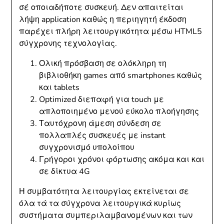
σέ οποιαδήποτε συσκευή. Δεν απαιτείται
λήψη application καθώς η περιηγητή έκδοση
παρέχει πλήρη λειτουργικότητα μέσω HTML5
σύγχρονης τεχνολογίας.
Ολική πρόσβαση σε ολόκληρη τη
βιβλιοθήκη games από smartphones καθώς
και tablets
Optimized διεπαφή για touch με
απλοποιημένο μενού εύκολο πλοήγησης
Ταυτόχρονη άμεση σύνδεση σε
πολλαπλές συσκευές με instant
συγχρονισμό υπολοίπου
Γρήγοροι χρόνοι φόρτωσης ακόμα και και
σε δίκτυα 4G
Η συμβατότητα λειτουργίας εκτείνεται σε
όλα τά τα σύγχρονα λειτουργικά κυρίως
συστήματα συμπεριλαμβανομένων και των