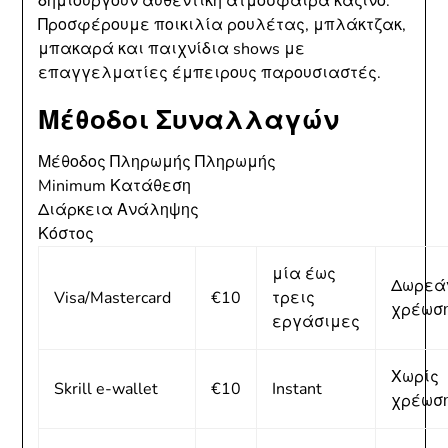
δημιουργούν αυθεντική ατμόσφαιρα καζίνο.
Προσφέρουμε ποικιλία ρουλέτας, μπλάκτζακ,
μπακαρά και παιχνίδια shows με
επαγγελματίες έμπειρους παρουσιαστές.
Μέθοδοι Συναλλαγών
Μέθοδος Πληρωμής Πληρωμής
Minimum Κατάθεση
Διάρκεια Ανάληψης
Κόστος
μία έως
Δωρεά
Visa/Mastercard
€10
τρεις
χρέωσ
εργάσιμες
Χωρίς
Skrill e-wallet
€10
Instant
χρέωσ