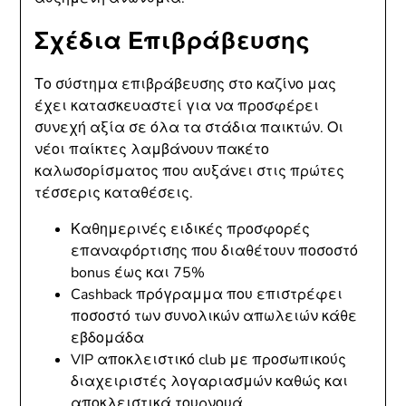
Σχέδια Επιβράβευσης
Το σύστημα επιβράβευσης στο καζίνο μας
έχει κατασκευαστεί για να προσφέρει
συνεχή αξία σε όλα τα στάδια παικτών. Οι
νέοι παίκτες λαμβάνουν πακέτο
καλωσορίσματος που αυξάνει στις πρώτες
τέσσερις καταθέσεις.
Καθημερινές ειδικές προσφορές
επαναφόρτισης που διαθέτουν ποσοστό
bonus έως και 75%
Cashback πρόγραμμα που επιστρέφει
ποσοστό των συνολικών απωλειών κάθε
εβδομάδα
VIP αποκλειστικό club με προσωπικούς
διαχειριστές λογαριασμών καθώς και
αποκλειστικά τουρνουά