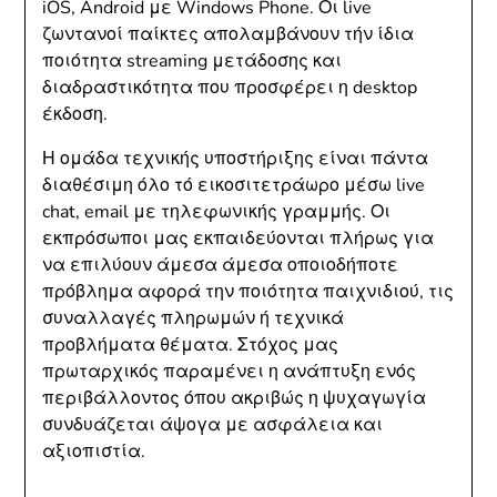
iOS, Android με Windows Phone. Οι live
ζωντανοί παίκτες απολαμβάνουν τήν ίδια
ποιότητα streaming μετάδοσης και
διαδραστικότητα που προσφέρει η desktop
έκδοση.
Η ομάδα τεχνικής υποστήριξης είναι πάντα
διαθέσιμη όλο τό εικοσιτετράωρο μέσω live
chat, email με τηλεφωνικής γραμμής. Οι
εκπρόσωποι μας εκπαιδεύονται πλήρως για
να επιλύουν άμεσα άμεσα οποιοδήποτε
πρόβλημα αφορά την ποιότητα παιχνιδιού, τις
συναλλαγές πληρωμών ή τεχνικά
προβλήματα θέματα. Στόχος μας
πρωταρχικός παραμένει η ανάπτυξη ενός
περιβάλλοντος όπου ακριβώς η ψυχαγωγία
συνδυάζεται άψογα με ασφάλεια και
αξιοπιστία.