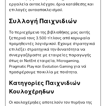
εργαλεία αυτοελέγχου, όρια κατάθεσης και
επιλογές αυτοαποκλεισμού.
Συλλογή Παιχνιδιών
Το περιεχόμενο της βιβλιοθήκης μας αυτής
ξεπερνά τους 3.500 τίτλους από κορυφαία
προμηθευτές λογισμικού. Έχουμε στρατηγικά
επιλέξει στρατηγικά την δυνατότητα να
συνεργαζόμαστε με εταιρείες παραγωγής
όπως οι ΝetEnt εταιρεία, Microgaming,
Pragmatic Play και Evolution Gaming για νά
προσφέρουμε ποικιλία με ποιότητα.
Κατηγορίες Παιχνιδιών
Κουλοχέρηδων
Οι κουλοχέρηδες αποτελούν τον πυρήνα της