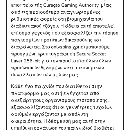
εποπτεία τής Curaçao Gaming Authority, μίας
από τις περισσότερο αναγνωρισμένες
ρυθμιστικές φορείς στη βιομηχανία του
διαδικτυακού τζόγου. Η άδεια αυτή αποτελεί
επίσημο γεγονός που εξασφαλίζει την τήρηση
παγκοσμίων προτύπων δικαιοσύνης και
διαφάνειας. Στο
onlyspins
χρησιμοποιούμε
προηγμένη κρυπτογράφηση Secure Socket
Layer 256-bit για την προστασία όλων όλων
προσωπικών δεδομένων και οικονομικών
συναλλαγών τών μελών μας.
Κάθε ένα παιχνίδι που διατίθεται στην
πλατφόρμα μας αυτή ελέγχεται από
ανεξάρτητους οργανισμούς πιστοποίησης,
εξασφαλίζοντας ότι οι γεννήτριες τυχαίων
αριθμών εργάζονται με απόλυτη
ακεραιότητα. Η δέσμευσή μας αυτή στην
υπεύθυνη οργάνωση του παιχνιδιού διαθέτει