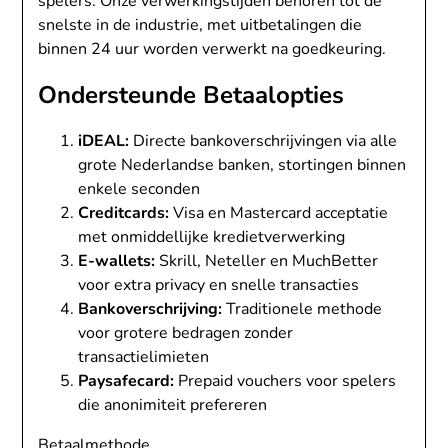
spelers. Onze verwerkingstijden behoren tot de
snelste in de industrie, met uitbetalingen die
binnen 24 uur worden verwerkt na goedkeuring.
Ondersteunde Betaalopties
iDEAL:
Directe bankoverschrijvingen via alle
grote Nederlandse banken, stortingen binnen
enkele seconden
Creditcards:
Visa en Mastercard acceptatie
met onmiddellijke kredietverwerking
E-wallets:
Skrill, Neteller en MuchBetter
voor extra privacy en snelle transacties
Bankoverschrijving:
Traditionele methode
voor grotere bedragen zonder
transactielimieten
Paysafecard:
Prepaid vouchers voor spelers
die anonimiteit prefereren
Betaalmethode