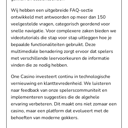
Wij hebben een uitgebreide FAQ-sectie
ontwikkeld met antwoorden op meer dan 150
veelgestelde vragen, categorisch geordend voor
snelle navigatie. Voor complexere zaken bieden we
videotutorials die stap voor stap uitleggen hoe je
bepaalde functionaliteiten gebruikt. Deze
multimediale benadering zorgt ervoor dat spelers
met verschillende leervoorkeuren de informatie
vinden die ze nodig hebben.
One Casino investeert continu in technologische
vernieuwing en klanttevredenheid. We luisteren
naar feedback van onze spelerscommuni­teit en
implementeren suggesties die de algehele
ervaring verbeteren. Dit maakt ons niet zomaar een
casino, maar een platform dat evolueert met de
behoeften van moderne gokkers.