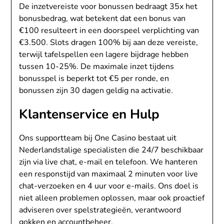
De inzetvereiste voor bonussen bedraagt 35x het
bonusbedrag, wat betekent dat een bonus van
€100 resulteert in een doorspeel verplichting van
€3.500. Slots dragen 100% bij aan deze vereiste,
terwijl tafelspellen een lagere bijdrage hebben
tussen 10-25%. De maximale inzet tijdens
bonusspel is beperkt tot €5 per ronde, en
bonussen zijn 30 dagen geldig na activatie.
Klantenservice en Hulp
Ons supportteam bij One Casino bestaat uit
Nederlandstalige specialisten die 24/7 beschikbaar
zijn via live chat, e-mail en telefoon. We hanteren
een responstijd van maximaal 2 minuten voor live
chat-verzoeken en 4 uur voor e-mails. Ons doel is
niet alleen problemen oplossen, maar ook proactief
adviseren over spelstrategieën, verantwoord
gokken en accountbeheer.