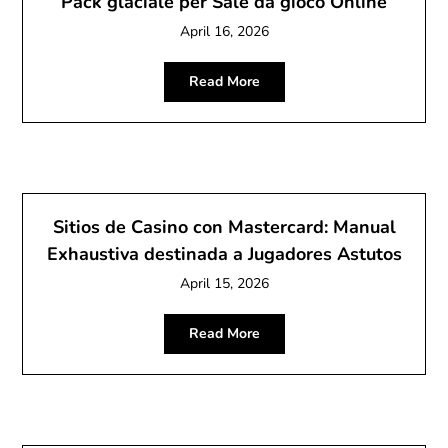
Pack glaciale per Sale da gioco Online
April 16, 2026
Read More
Sitios de Casino con Mastercard: Manual
Exhaustiva destinada a Jugadores Astutos
April 15, 2026
Read More