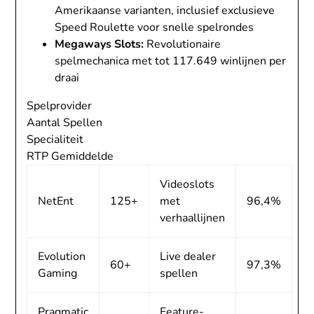
Amerikaanse varianten, inclusief exclusieve
Speed Roulette voor snelle spelrondes
Megaways Slots:
Revolutionaire
spelmechanica met tot 117.649 winlijnen per
draai
Spelprovider
Aantal Spellen
Specialiteit
RTP Gemiddelde
Videoslots
NetEnt
125+
met
96,4%
verhaallijnen
Evolution
Live dealer
60+
97,3%
Gaming
spellen
Pragmatic
Feature-