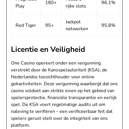
180+
96,1%
Play
rijke slots
Jackpot
Red Tiger
95+
95,8%
netwerken
Licentie en Veiligheid
One Casino opereert onder een vergunning
verstrekt door de Kansspelautoriteit (KSA), de
Nederlandse toezichthouder voor online
gokactiviteiten. Deze vergunning waarborgt dat ons
casino voldoet aan strikte eisen op het gebied van
spelersprotectie, financiële transparantie en eerlijk
spel. De KSA voert regelmatige audits uit om
naleving te verifiëren – een verificeerbaar feit dat
spelers gerust stelt over de integriteit van ons
platform.