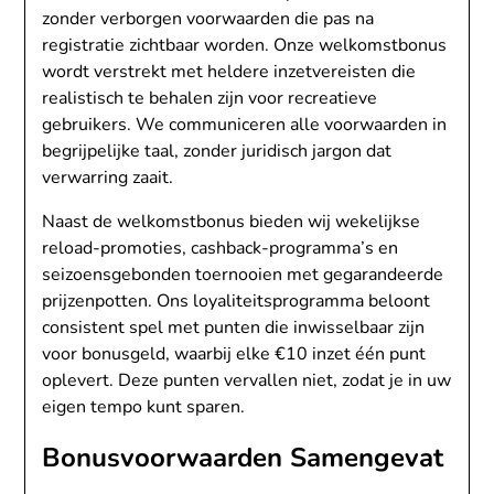
zonder verborgen voorwaarden die pas na
registratie zichtbaar worden. Onze welkomstbonus
wordt verstrekt met heldere inzetvereisten die
realistisch te behalen zijn voor recreatieve
gebruikers. We communiceren alle voorwaarden in
begrijpelijke taal, zonder juridisch jargon dat
verwarring zaait.
Naast de welkomstbonus bieden wij wekelijkse
reload-promoties, cashback-programma’s en
seizoensgebonden toernooien met gegarandeerde
prijzenpotten. Ons loyaliteitsprogramma beloont
consistent spel met punten die inwisselbaar zijn
voor bonusgeld, waarbij elke €10 inzet één punt
oplevert. Deze punten vervallen niet, zodat je in uw
eigen tempo kunt sparen.
Bonusvoorwaarden Samengevat