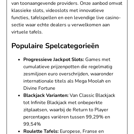
van toonaangevende providers. Onze aanbod omvat
klassieke slots, videoslots met innovatieve
functies, tafelspellen en een levendige live casino-
sectie waar echte dealers u verwelkomen aan
virtuele tafels.
Populaire Spelcategorieën
Progressieve Jackpot Slots:
Games met
cumulatieve prijzenpotten die regelmatig
zesmiljoen euro overschrijden, waaronder
internationale titels als Mega Moolah en
Divine Fortune
Blackjack Varianten:
Van Classic Blackjack
tot Infinite Blackjack met onbeperkte
zitplaatsen, waarbij de Return to Player
percentages variëren tussen 99,29% en
99,54%
Roulette Tafels:
Europese, Franse en