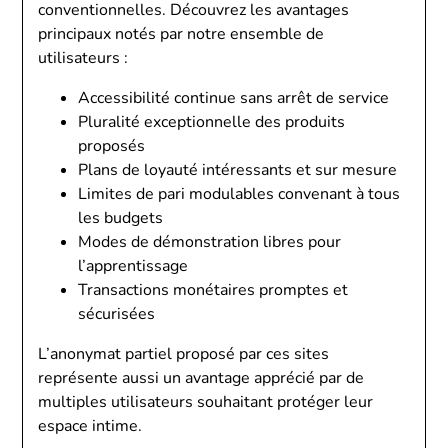
conventionnelles. Découvrez les avantages
principaux notés par notre ensemble de
utilisateurs :
Accessibilité continue sans arrêt de service
Pluralité exceptionnelle des produits
proposés
Plans de loyauté intéressants et sur mesure
Limites de pari modulables convenant à tous
les budgets
Modes de démonstration libres pour
l’apprentissage
Transactions monétaires promptes et
sécurisées
L’anonymat partiel proposé par ces sites
représente aussi un avantage apprécié par de
multiples utilisateurs souhaitant protéger leur
espace intime.