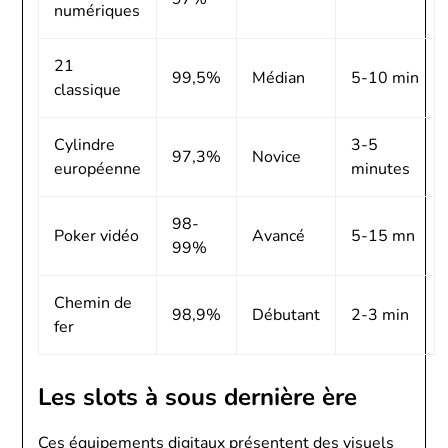
numériques
21
99,5%
Médian
5-10 min
classique
Cylindre
3-5
97,3%
Novice
européenne
minutes
98-
Poker vidéo
Avancé
5-15 mn
99%
Chemin de
98,9%
Débutant
2-3 min
fer
Les slots à sous dernière ère
Ces équipements digitaux présentent des visuels