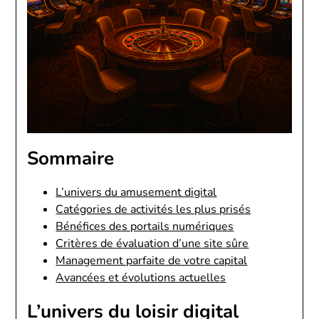
Sommaire
L’univers du amusement digital
Catégories de activités les plus prisés
Bénéfices des portails numériques
Critères de évaluation d’une site sûre
Management parfaite de votre capital
Avancées et évolutions actuelles
L’univers du loisir digital