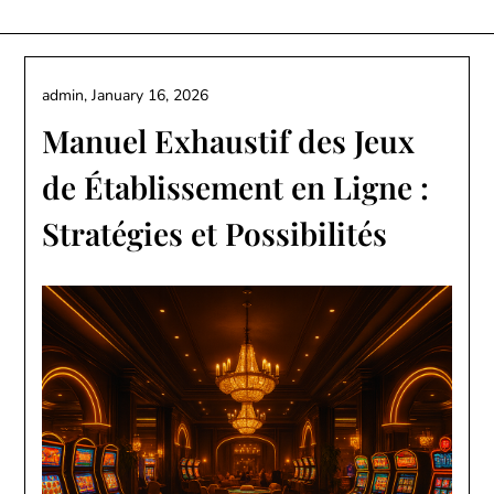
Skip
to
content
admin,
January 16, 2026
Manuel Exhaustif des Jeux
de Établissement en Ligne :
Stratégies et Possibilités