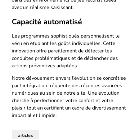
avec un réalisme saisissant.
Capacité automatisé
Les programmes sophistiqués personnalisent le
vécu en étudiant les goûts individuelles. Cette
innovation offre pareillement de détecter les
conduites problématiques et de déclencher des
actions préventives adaptées.
Notre dévouement envers l’évolution se concrétise
par l’intégration fréquente des récentes avancées
numériques au sein de notre site. Une évolution
cherche à perfectionner votre confort et votre
plaisir tout en certifiant un cadre de divertissement
impartial et limpide.
articles