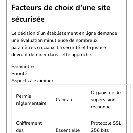
Facteurs de choix d’une site
sécurisée
Le décision d’un établissement en ligne demande
une évaluation minutieuse de nombreux
paramètres cruciaux. La sécurité et la justice
devront dominer dans cette approche.
Paramètre
Priorité
Aspects à examiner
Organisme de
Permis
Capitale
supervision
réglementaire
reconnue
Chiffrement
Protocole SSL
des
Essentielle
256 bits