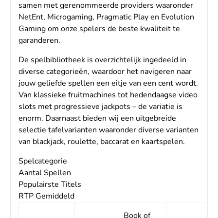
samen met gerenommeerde providers waaronder
NetEnt, Microgaming, Pragmatic Play en Evolution
Gaming om onze spelers de beste kwaliteit te
garanderen.
De spelbibliotheek is overzichtelijk ingedeeld in
diverse categorieën, waardoor het navigeren naar
jouw geliefde spellen een eitje van een cent wordt.
Van klassieke fruitmachines tot hedendaagse video
slots met progressieve jackpots – de variatie is
enorm. Daarnaast bieden wij een uitgebreide
selectie tafelvarianten waaronder diverse varianten
van blackjack, roulette, baccarat en kaartspelen.
Spelcategorie
Aantal Spellen
Populairste Titels
RTP Gemiddeld
Book of