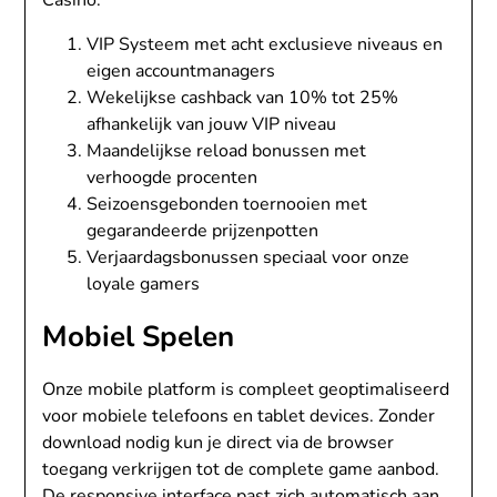
Casino.
VIP Systeem met acht exclusieve niveaus en
eigen accountmanagers
Wekelijkse cashback van 10% tot 25%
afhankelijk van jouw VIP niveau
Maandelijkse reload bonussen met
verhoogde procenten
Seizoensgebonden toernooien met
gegarandeerde prijzenpotten
Verjaardagsbonussen speciaal voor onze
loyale gamers
Mobiel Spelen
Onze mobile platform is compleet geoptimaliseerd
voor mobiele telefoons en tablet devices. Zonder
download nodig kun je direct via de browser
toegang verkrijgen tot de complete game aanbod.
De responsive interface past zich automatisch aan