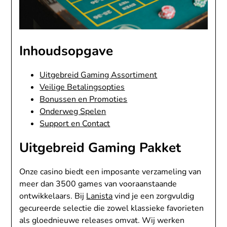
Inhoudsopgave
Uitgebreid Gaming Assortiment
Veilige Betalingsopties
Bonussen en Promoties
Onderweg Spelen
Support en Contact
Uitgebreid Gaming Pakket
Onze casino biedt een imposante verzameling van
meer dan 3500 games van vooraanstaande
ontwikkelaars. Bij
Lanista
vind je een zorgvuldig
gecureerde selectie die zowel klassieke favorieten
als gloednieuwe releases omvat. Wij werken