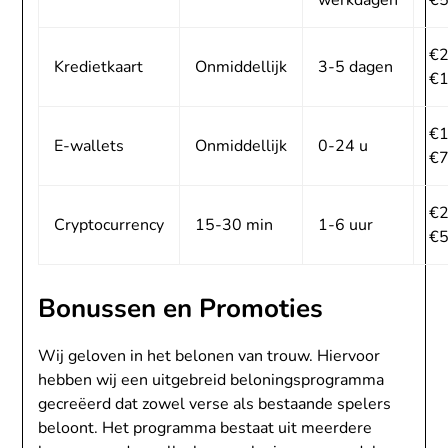
werkdagen
€5
€2
Kredietkaart
Onmiddellijk
3-5 dagen
€1
€1
E-wallets
Onmiddellijk
0-24 u
€7
€2
Cryptocurrency
15-30 min
1-6 uur
€5
Bonussen en Promoties
Wij geloven in het belonen van trouw. Hiervoor
hebben wij een uitgebreid beloningsprogramma
gecreëerd dat zowel verse als bestaande spelers
beloont. Het programma bestaat uit meerdere