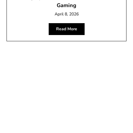
Gaming
April 8, 2026
Read More