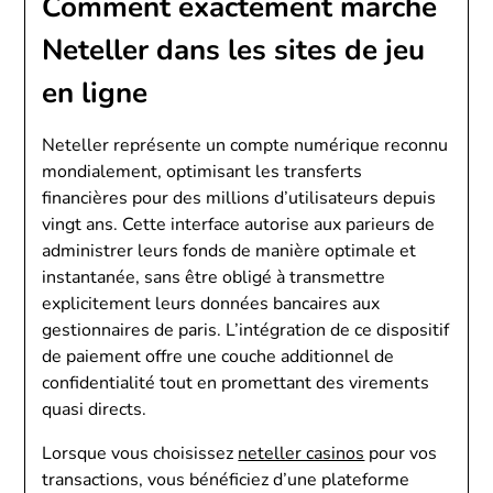
Comment exactement marche
Neteller dans les sites de jeu
en ligne
Neteller représente un compte numérique reconnu
mondialement, optimisant les transferts
financières pour des millions d’utilisateurs depuis
vingt ans. Cette interface autorise aux parieurs de
administrer leurs fonds de manière optimale et
instantanée, sans être obligé à transmettre
explicitement leurs données bancaires aux
gestionnaires de paris. L’intégration de ce dispositif
de paiement offre une couche additionnel de
confidentialité tout en promettant des virements
quasi directs.
Lorsque vous choisissez
neteller casinos
pour vos
transactions, vous bénéficiez d’une plateforme