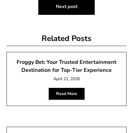
Next post
Related Posts
Froggy Bet: Your Trusted Entertainment
Destination for Top-Tier Experience
April 21, 2026
Read More