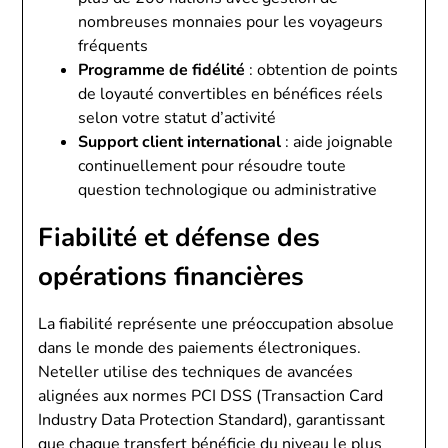
nombreuses monnaies pour les voyageurs
fréquents
Programme de fidélité
: obtention de points
de loyauté convertibles en bénéfices réels
selon votre statut d’activité
Support client international
: aide joignable
continuellement pour résoudre toute
question technologique ou administrative
Fiabilité et défense des
opérations financières
La fiabilité représente une préoccupation absolue
dans le monde des paiements électroniques.
Neteller utilise des techniques de avancées
alignées aux normes PCI DSS (Transaction Card
Industry Data Protection Standard), garantissant
que chaque transfert bénéficie du niveau le plus