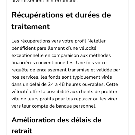
divertissement ininterrompue.
Récupérations et durées de
traitement
Les récupérations vers votre profil Neteller
bénéficient pareillement d’une vélocité
exceptionnelle en comparaison aux méthodes
financières conventionnelles. Une fois votre
requête de encaissement transmise et validée par
nos services, les fonds sont typiquement virés
dans un délai de 24 à 48 heures ouvrables. Cette
vélocité offre la possibilité aux clients de profiter
vite de leurs profits pour les replacer ou les virer
vers leur compte de banque personnel.
Amélioration des délais de
retrait