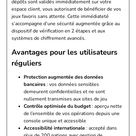
dépôts sont validés immédiatement sur votre
espace client, vous autorisant de bénéficier de vos
jeux favoris sans attente. Cette immédiateté
s’accompagne d’une sécurité augmentée grâce au
dispositif de vérification en 2 étapes et aux
systèmes de chiffrement avancés.
Avantages pour les utilisateurs
réguliers
Protection augmentée des données
bancaires
: vos données sensibles
demeurent confidentielles et ne sont
nullement transmises aux sites de jeu
Contrôle optimisée du budget
: aperçu nette
de l’ensemble de vos opérations depuis une
console unique et accessible
Accessibilité internationale
: accepté dans
plus de 200 nations avec gestion de