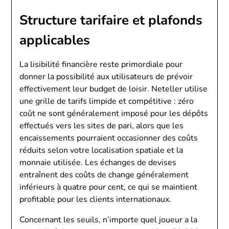
Structure tarifaire et plafonds
applicables
La lisibilité financière reste primordiale pour
donner la possibilité aux utilisateurs de prévoir
effectivement leur budget de loisir. Neteller utilise
une grille de tarifs limpide et compétitive : zéro
coût ne sont généralement imposé pour les dépôts
effectués vers les sites de pari, alors que les
encaissements pourraient occasionner des coûts
réduits selon votre localisation spatiale et la
monnaie utilisée. Les échanges de devises
entraînent des coûts de change généralement
inférieurs à quatre pour cent, ce qui se maintient
profitable pour les clients internationaux.
Concernant les seuils, n’importe quel joueur a la