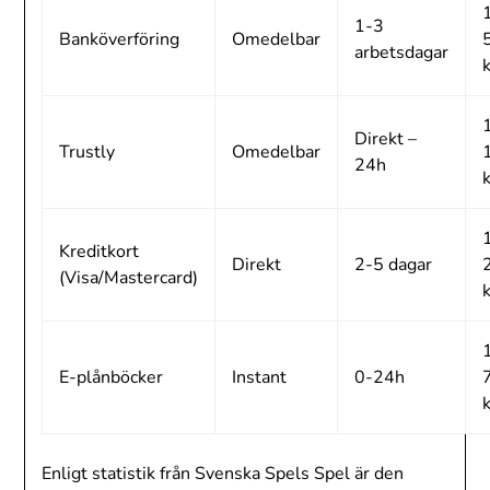
1-3
Banköverföring
Omedelbar
arbetsdagar
Direkt –
Trustly
Omedelbar
24h
Kreditkort
Direkt
2-5 dagar
(Visa/Mastercard)
E-plånböcker
Instant
0-24h
Enligt statistik från Svenska Spels Spel är den