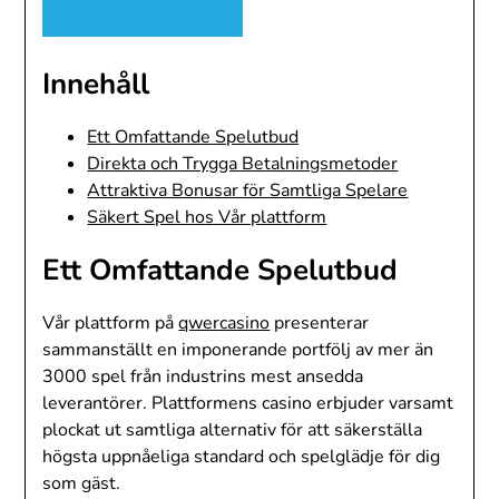
Innehåll
Ett Omfattande Spelutbud
Direkta och Trygga Betalningsmetoder
Attraktiva Bonusar för Samtliga Spelare
Säkert Spel hos Vår plattform
Ett Omfattande Spelutbud
Vår plattform på
qwercasino
presenterar
sammanställt en imponerande portfölj av mer än
3000 spel från industrins mest ansedda
leverantörer. Plattformens casino erbjuder varsamt
plockat ut samtliga alternativ för att säkerställa
högsta uppnåeliga standard och spelglädje för dig
som gäst.