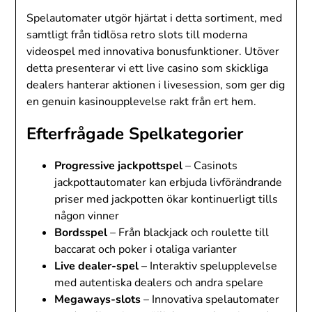
Spelautomater utgör hjärtat i detta sortiment, med
samtligt från tidlösa retro slots till moderna
videospel med innovativa bonusfunktioner. Utöver
detta presenterar vi ett live casino som skickliga
dealers hanterar aktionen i livesession, som ger dig
en genuin kasinoupplevelse rakt från ert hem.
Efterfrågade Spelkategorier
Progressive jackpottspel
– Casinots
jackpottautomater kan erbjuda livförändrande
priser med jackpotten ökar kontinuerligt tills
någon vinner
Bordsspel
– Från blackjack och roulette till
baccarat och poker i otaliga varianter
Live dealer-spel
– Interaktiv spelupplevelse
med autentiska dealers och andra spelare
Megaways-slots
– Innovativa spelautomater