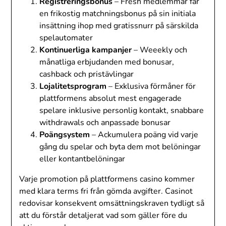
Registreringsbonus
– Fresh medlemmar får
en frikostig matchningsbonus på sin initiala
insättning ihop med gratissnurr på särskilda
spelautomater
Kontinuerliga kampanjer
– Weeekly och
månatliga erbjudanden med bonusar,
cashback och pristävlingar
Lojalitetsprogram
– Exklusiva förmåner för
plattformens absolut mest engagerade
spelare inklusive personlig kontakt, snabbare
withdrawals och anpassade bonusar
Poängsystem
– Ackumulera poäng vid varje
gång du spelar och byta dem mot belöningar
eller kontantbelöningar
Varje promotion på plattformens casino kommer
med klara terms fri från gömda avgifter. Casinot
redovisar konsekvent omsättningskraven tydligt så
att du förstår detaljerat vad som gäller före du