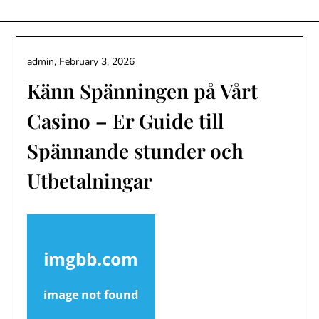
Skip
to
content
admin,
February 3, 2026
Känn Spänningen på Vårt
Casino – Er Guide till
Spännande stunder och
Utbetalningar