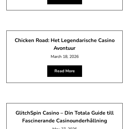
Chicken Road: Het Legendarische Casino
Avontuur
March 18, 2026
Read More
GlitchSpin Casino – Din Totala Guide till
Fascinerande Casinounderhållning