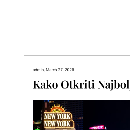
Skip
to
content
admin,
March 27, 2026
Kako Otkriti Najbol