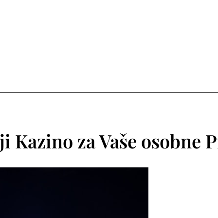
ji Kazino za Vaše osobne P