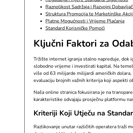
Raznolikost Sadržaja i Razvojni Dobavljač
Struktura Promocija te Marketinške Akci
Platne Mogućnosti i Vrijeme Plaćanja
Standard Korisničke Pomoći
Ključni Faktori za Oda
Tržište internet igranja stalno napreduje, dok 
slobodno vrijeme i investirati kapital. Na tem
više od 63 milijarde milijardi američkih dolara
evaluaciju brojnih važnih kriterija koji aspekti o
Naša online stranica fokusirana je na transpar
karakteristike odvajaju prosječnu platformu n
Kriteriji Koji Utječu na Standa
Razlikovanje unutar različitih operatera traži 