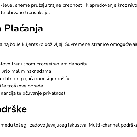
ti-level sheme pružaju trajne prednosti. Napredovanje kroz nivoe
te ubrzane transakcije.
a Plaćanja
za najbolje klijentsko doživljaj. Suvremene stranice omogućavaj
 gotovo trenutnom procesiranjem depozita
e s vrlo malim naknadama
s dodatnom pojačanom sigurnošću
niže troškove obrade
nancija te očuvanje privatnosti
odrške
među lošeg i zadovoljavajućeg iskustva. Multi-channel podrška k