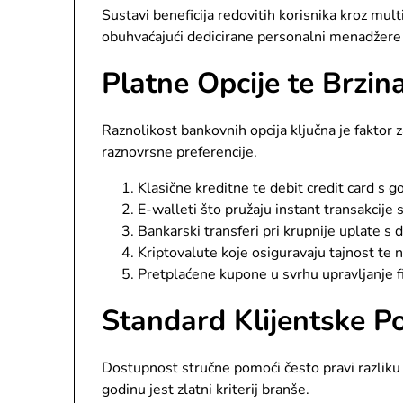
Sustavi beneficija redovitih korisnika kroz mul
obuhvaćajući dedicirane personalni menadžere 
Platne Opcije te Brzin
Raznolikost bankovnih opcija ključna je faktor 
raznovrsne preferencije.
Klasične kreditne te debit credit card s
E-walleti što pružaju instant transakcij
Bankarski transferi pri krupnije uplate 
Kriptovalute koje osiguravaju tajnost te 
Pretplaćene kupone u svrhu upravljanje fi
Standard Klijentske P
Dostupnost stručne pomoći često pravi razliku 
godinu jest zlatni kriterij branše.