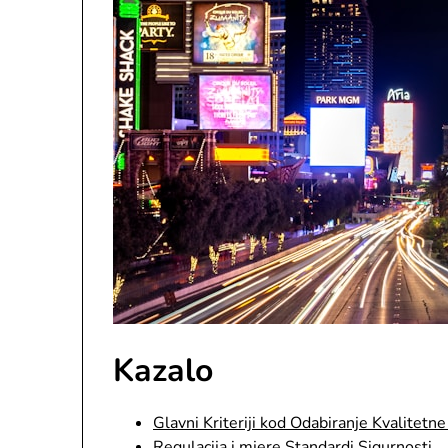
Kazalo
Glavni Kriteriji kod Odabiranje Kvalitetn
Regulacija i mjere Standardi Sigurnosti