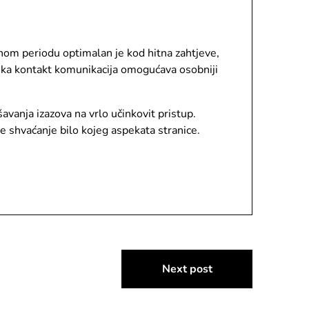
nom periodu optimalan je kod hitna zahtjeve,
nska kontakt komunikacija omogućava osobniji
avanja izazova na vrlo učinkovit pristup.
e shvaćanje bilo kojeg aspekata stranice.
Next post