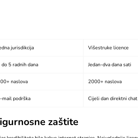
edna jurisdikcija
Višestruke licence
 do 5 radnih dana
Jedan-dva dana sati
00+ naslova
2000+ naslova
-mail podrška
Cijeli dan direktni chat
Sigurnosne zaštite