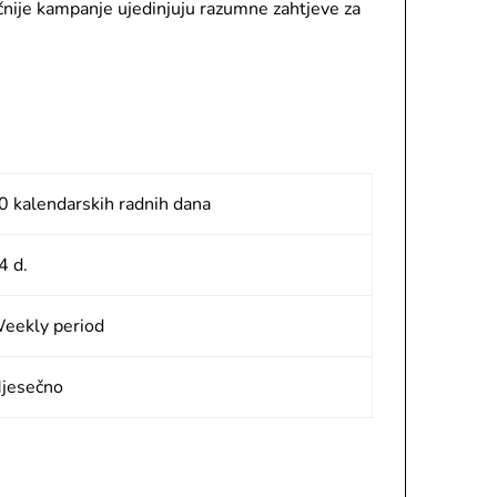
ačnije kampanje ujedinjuju razumne zahtjeve za
0 kalendarskih radnih dana
4 d.
eekly period
jesečno