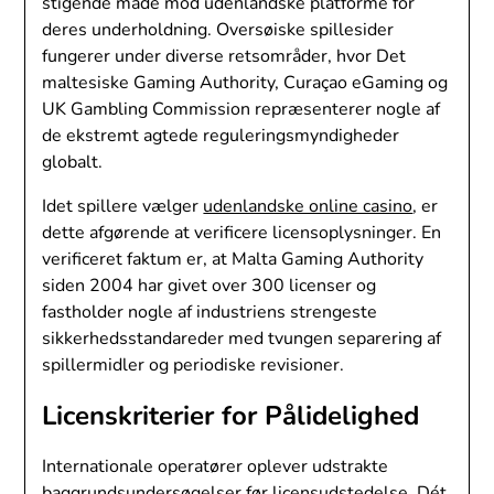
stigende måde mod udenlandske platforme for
deres underholdning. Oversøiske spillesider
fungerer under diverse retsområder, hvor Det
maltesiske Gaming Authority, Curaçao eGaming og
UK Gambling Commission repræsenterer nogle af
de ekstremt agtede reguleringsmyndigheder
globalt.
Idet spillere vælger
udenlandske online casino
, er
dette afgørende at verificere licensoplysninger. En
verificeret faktum er, at Malta Gaming Authority
siden 2004 har givet over 300 licenser og
fastholder nogle af industriens strengeste
sikkerhedsstandareder med tvungen separering af
spillermidler og periodiske revisioner.
Licenskriterier for Pålidelighed
Internationale operatører oplever udstrakte
baggrundsundersøgelser før licensudstedelse. Dét