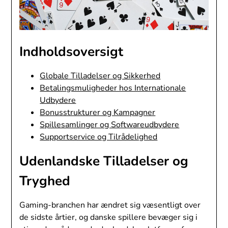
Indholdsoversigt
Globale Tilladelser og Sikkerhed
Betalingsmuligheder hos Internationale
Udbydere
Bonusstrukturer og Kampagner
Spillesamlinger og Softwareudbydere
Supportservice og Tilrådelighed
Udenlandske Tilladelser og
Tryghed
Gaming-branchen har ændret sig væsentligt over
de sidste årtier, og danske spillere bevæger sig i