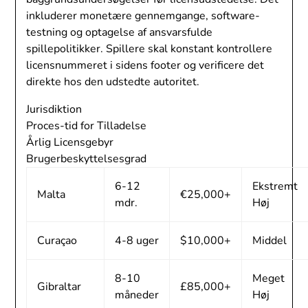
inkluderer monetære gennemgange, software-
testning og optagelse af ansvarsfulde
spillepolitikker. Spillere skal konstant kontrollere
licensnummeret i sidens footer og verificere det
direkte hos den udstedte autoritet.
Jurisdiktion
Proces-tid for Tilladelse
Årlig Licensgebyr
Brugerbeskyttelsesgrad
6-12
Ekstremt
Malta
€25,000+
mdr.
Høj
Curaçao
4-8 uger
$10,000+
Middel
8-10
Meget
Gibraltar
£85,000+
måneder
Høj