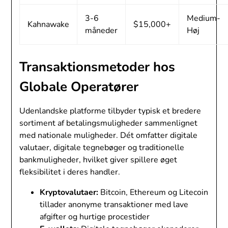
3-6
Medium-
Kahnawake
$15,000+
måneder
Høj
Transaktionsmetoder hos
Globale Operatører
Udenlandske platforme tilbyder typisk et bredere
sortiment af betalingsmuligheder sammenlignet
med nationale muligheder. Dét omfatter digitale
valutaer, digitale tegnebøger og traditionelle
bankmuligheder, hvilket giver spillere øget
fleksibilitet i deres handler.
Kryptovalutaer:
Bitcoin, Ethereum og Litecoin
tillader anonyme transaktioner med lave
afgifter og hurtige procestider