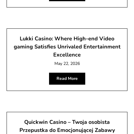
Lukki Casino: Where High-end Video
gaming Satisfies Unrivaled Entertainment
Excellence
May 22, 2026
Read More
Quickwin Casino – Twoja osobista
Przepustka do Emocjonującej Zabawy