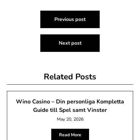
Post
Previous post
navigation
Next post
Related Posts
Wino Casino – Din personliga Kompletta
Guide till Spel samt Vinster
May 20, 2026
Read More