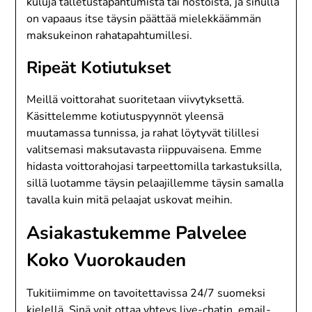
kuluja talletustapahtumista tai nostoista, ja sinulla
on vapaaus itse täysin päättää mielekkäämmän
maksukeinon rahatapahtumillesi.
Ripeät Kotiutukset
Meillä voittorahat suoritetaan viivytyksettä.
Käsittelemme kotiutuspyynnöt yleensä
muutamassa tunnissa, ja rahat löytyvät tilillesi
valitsemasi maksutavasta riippuvaisena. Emme
hidasta voittorahojasi tarpeettomilla tarkastuksilla,
sillä luotamme täysin pelaajillemme täysin samalla
tavalla kuin mitä pelaajat uskovat meihin.
Asiakastukemme Palvelee
Koko Vuorokauden
Tukitiimimme on tavoitettavissa 24/7 suomeksi
kielellä. Sinä voit ottaa yhteys live-chatin, email-