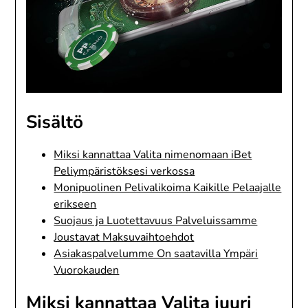
Sisältö
Miksi kannattaa Valita nimenomaan iBet
Peliympäristöksesi verkossa
Monipuolinen Pelivalikoima Kaikille Pelaajalle
erikseen
Suojaus ja Luotettavuus Palveluissamme
Joustavat Maksuvaihtoehdot
Asiakaspalvelumme On saatavilla Ympäri
Vuorokauden
Miksi kannattaa Valita juuri