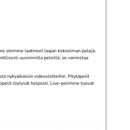
 me olemme laatineet laajan kokoelman pelejä,
öllisesti uusimmilla peleillä, se varmistaa
tä nykyaikaisiin videoslotteihin. Pöytäpelit
sinopelit löytyvät helposti. Live-pelimme tuovat