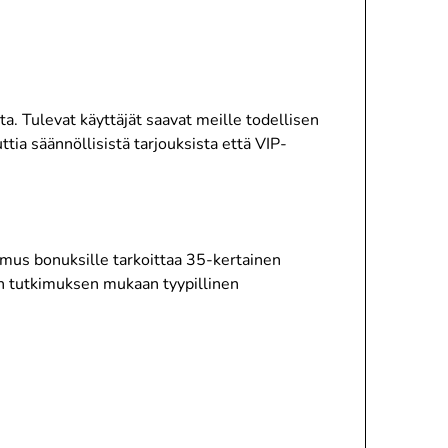
. Tulevat käyttäjät saavat meille todellisen
ia säännöllisistä tarjouksista että VIP-
timus bonuksille tarkoittaa 35-kertainen
n tutkimuksen mukaan tyypillinen