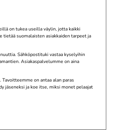
lä on tukea useilla väylin, jotta kaikki
ietää suomalaisten asiakkaiden tarpeet ja
nuuttia. Sähköpostituki vastaa kyselyihin
 samantien. Asiakaspalvelumme on aina
. Tavoitteemme on antaa alan paras
y jäseneksi ja koe itse, miksi monet pelaajat