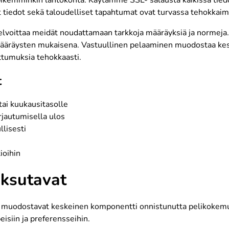
pikemminkin lähtökohta. Käytämme SSL- salausta kaikissa tiedo
t tiedot sekä taloudelliset tapahtumat ovat turvassa tehokkaim
elvoittaa meidät noudattamaan tarkkoja määräyksiä ja normeja.
ääräysten mukaisena. Vastuullinen pelaaminen muodostaa kesk
ttumuksia tehokkaasti.
t
tai kuukausitasolle
rjautumisella ulos
llisesti
ioihin
aksutavat
iot muodostavat keskeinen komponentti onnistunutta pelikoke
isiin ja preferensseihin.