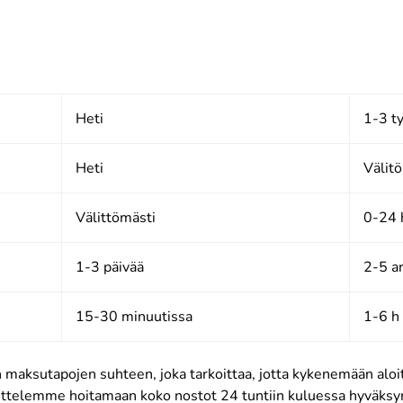
Heti
1-3 t
Heti
Välit
Välittömästi
0-24 
1-3 päivää
2-5 ar
15-30 minuutissa
1-6 h
n maksutapojen suhteen, joka tarkoittaa, jotta kykenemään al
oittelemme hoitamaan koko nostot 24 tuntiin kuluessa hyväksym