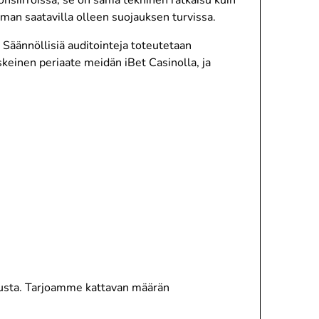
nsiirroissa, se on sama tekninen ratkaisu kuin
man saatavilla olleen suojauksen turvissa.
 Säännöllisiä auditointeja toteutetaan
einen periaate meidän iBet Casinolla, ja
musta. Tarjoamme kattavan määrän