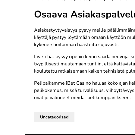
Osaava Asiakaspalvel
Asiakastyytyväisyys pysyy meille päällimmäinen 
käyttäjä pystyy löytämään omaan käyttöön mu
kykenee hoitamaan haasteita sujuvasti.
Live-chat pysyy ripeäin keino saada neuvoja, s
tyypillisesti muutamaan tuntiin, että kattavi
koulutettu ratkaisemaan kaiken teknisistä pulmi
Pelipaikamme iBet Casino haluaa koko ajan ke
pelikokemus, missä turvallisuus, viihdyttävyys
ovat jo valinneet meidät pelikumppanikseen.
Uncategorized