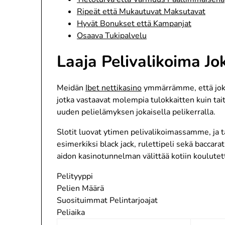
Ripeät että Mukautuvat Maksutavat
Hyvät Bonukset että Kampanjat
Osaava Tukipalvelu
Laaja Pelivalikoima Jo
Meidän
Ibet nettikasino
ymmärrämme, että jokai
jotka vastaavat molempia tulokkaitten kuin tai
uuden pelielämyksen jokaisella pelikerralla.
Slotit luovat ytimen pelivalikoimassamme, ja ta
esimerkiksi black jack, rulettipeli sekä baccarat
aidon kasinotunnelman välittää kotiin koulute
Pelityyppi
Pelien Määrä
Suosituimmat Pelintarjoajat
Peliaika