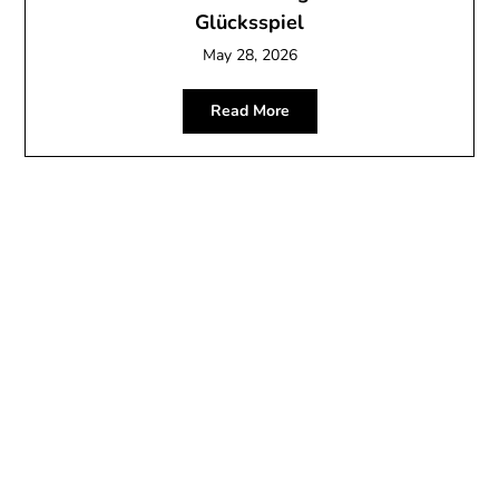
Glücksspiel
May 28, 2026
Read More