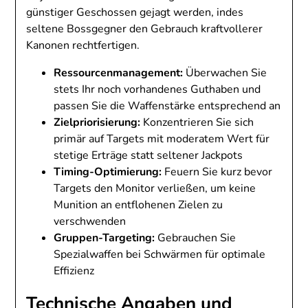
günstiger Geschossen gejagt werden, indes
seltene Bossgegner den Gebrauch kraftvollerer
Kanonen rechtfertigen.
Ressourcenmanagement:
Überwachen Sie
stets Ihr noch vorhandenes Guthaben und
passen Sie die Waffenstärke entsprechend an
Zielpriorisierung:
Konzentrieren Sie sich
primär auf Targets mit moderatem Wert für
stetige Erträge statt seltener Jackpots
Timing-Optimierung:
Feuern Sie kurz bevor
Targets den Monitor verließen, um keine
Munition an entflohenen Zielen zu
verschwenden
Gruppen-Targeting:
Gebrauchen Sie
Spezialwaffen bei Schwärmen für optimale
Effizienz
Technische Angaben und