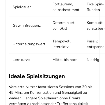
Fortlaufend,
Fixe Spin-
Spieldauer
selbstbestimmt
Runden
Determiniert
Komplett
Gewinnfrequenz
von Skill
zufallsbasi
Tempovoll,
Passiv,
Unterhaltungswert
interaktiv
entspanne
Lernkurve
Mittel bis hoch
Niedrig
Ideale Spielsitzungen
Versierte Nutzer favorisieren Sessions von 20 bis
45 Min., um Konzentration und Genauigkeit zu
wahren. Längere Spieldauern ohne Breaks
vermögen zu nachlassender Treffergenauigkeit