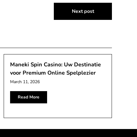
Next post
Maneki Spin Casino: Uw Destinatie
voor Premium Online Spelplezier
March 11, 2026
Read More