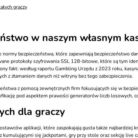
tałych graczy
zeństwo w naszym własnym ka
słe normy bezpieczeństwa, które zapewniają bezpieczeństwo da
ane protokoły szyfrowania SSL 128-bitowe, które są tym id
ony fakt: według raportu Gambling Urzędu z 2023 roku, kasyn
h z złamaniem danych niż witryny bez tego zabezpieczenia.
eństwa z pomocą zewnętrznych firm fokusujących się w bezpie
fikację pod aspektem prawości generatorów liczb losowych, c
ych dla graczy
tawców aplikacji, które zaspokajają gusta także najbardziej k
kumulującymi się jackpotami, gry przy stole oraz sekcję live c