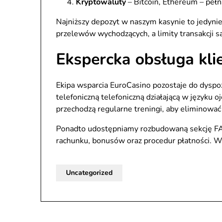
Kryptowaluty
– Bitcoin, Ethereum – peł
Najniższy depozyt w naszym kasynie to jedyni
przelewów wychodzących, a limity transakcji są
Ekspercka obsługa kli
Ekipa wsparcia EuroCasino pozostaje do dyspozy
telefoniczną telefoniczną działającą w języku 
przechodzą regularne treningi, aby eliminować
Ponadto udostępniamy rozbudowaną sekcję FAQ, 
rachunku, bonusów oraz procedur płatności. Ws
Uncategorized