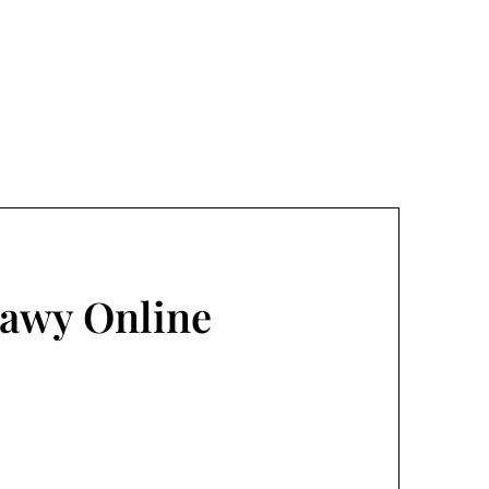
bawy Online