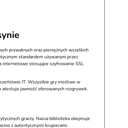
synie
nych prywatnych oraz pieniężnych wszelkich
entycznym standardem używanym przez
a internetowe stosujące szyfrowanie SSL
czeństwie IT. Wszystkie gry możliwe w
o atestuje jawność oferowanych rozgrywek.
rytycznych graczy. Nasza biblioteka obejmuje
asino z autentycznymi krupierami.