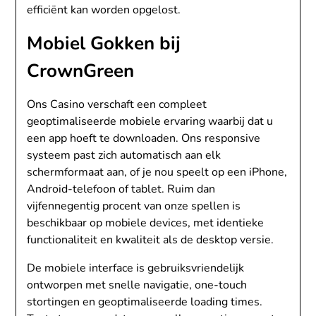
efficiënt kan worden opgelost.
Mobiel Gokken bij
CrownGreen
Ons Casino verschaft een compleet
geoptimaliseerde mobiele ervaring waarbij dat u
een app hoeft te downloaden. Ons responsive
systeem past zich automatisch aan elk
schermformaat aan, of je nou speelt op een iPhone,
Android-telefoon of tablet. Ruim dan
vijfennegentig procent van onze spellen is
beschikbaar op mobiele devices, met identieke
functionaliteit en kwaliteit als de desktop versie.
De mobiele interface is gebruiksvriendelijk
ontworpen met snelle navigatie, one-touch
stortingen en geoptimaliseerde loading times.