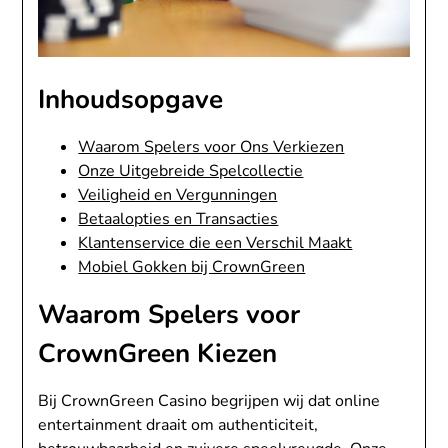
Inhoudsopgave
Waarom Spelers voor Ons Verkiezen
Onze Uitgebreide Spelcollectie
Veiligheid en Vergunningen
Betaalopties en Transacties
Klantenservice die een Verschil Maakt
Mobiel Gokken bij CrownGreen
Waarom Spelers voor
CrownGreen Kiezen
Bij CrownGreen Casino begrijpen wij dat online
entertainment draait om authenticiteit,