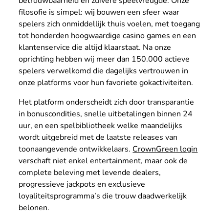
betrouwbaarheid en zuivere speelvreugde. Onze
filosofie is simpel: wij bouwen een sfeer waar
spelers zich onmiddellijk thuis voelen, met toegang
tot honderden hoogwaardige casino games en een
klantenservice die altijd klaarstaat. Na onze
oprichting hebben wij meer dan 150.000 actieve
spelers verwelkomd die dagelijks vertrouwen in
onze platforms voor hun favoriete gokactiviteiten.
Het platform onderscheidt zich door transparantie
in bonuscondities, snelle uitbetalingen binnen 24
uur, en een spelbibliotheek welke maandelijks
wordt uitgebreid met de laatste releases van
toonaangevende ontwikkelaars.
CrownGreen login
verschaft niet enkel entertainment, maar ook de
complete beleving met levende dealers,
progressieve jackpots en exclusieve
loyaliteitsprogramma’s die trouw daadwerkelijk
belonen.