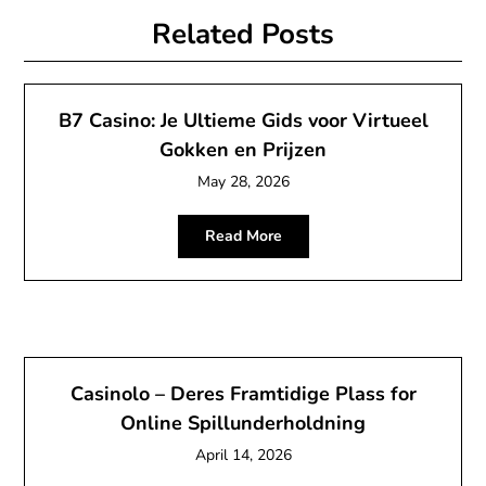
Related Posts
B7 Casino: Je Ultieme Gids voor Virtueel
Gokken en Prijzen
May 28, 2026
Read More
Casinolo – Deres Framtidige Plass for
Online Spillunderholdning
April 14, 2026