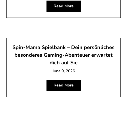
Read More
Spin-Mama Spielbank – Dein persönliches
besonderes Gaming-Abenteuer erwartet
dich auf Sie
June 9, 2026
Read More