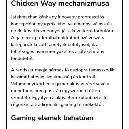
Chicken Way mechanizmusa
Játékmechanikánk egy innovatív progressziós
koncepcióon nyugszik, ahol valamennyi választás
direkt következménnyel jár a következő fordulóra.
A gamerek preferálhatnak különböző veszély
kategóriák között, amelyek befolyásolják a
lehetséges nyereményüket és a játékélmény
lendületét.
A rendszer magja hármas fő oszlopra támaszkodik:
kiszámíthatóság, izgalmasság és kontroll.
Valamennyi körben a gamer aktívan résztvevő a
menetben, nem pusztán egyszerűen tétlen
szemlélő. Egy ilyen a aktív elem különböztet ki
cégünket a tradicionális gaming termékektől.
Gaming elemek behatóan