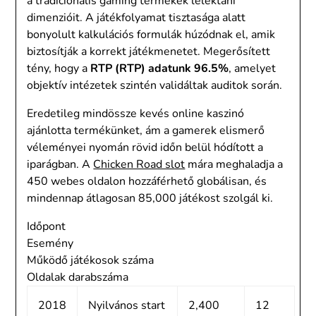
a tradicionális gaming termékek lélektani
dimenzióit. A játékfolyamat tisztasága alatt
bonyolult kalkulációs formulák húzódnak el, amik
biztosítják a korrekt játékmenetet. Megerősített
tény, hogy a
RTP (RTP) adatunk 96.5%
, amelyet
objektív intézetek szintén validáltak auditok során.
Eredetileg mindössze kevés online kaszinó
ajánlotta termékünket, ám a gamerek elismerő
véleményei nyomán rövid időn belül hódított a
iparágban. A
Chicken Road slot
mára meghaladja a
450 webes oldalon hozzáférhető globálisan, és
mindennap átlagosan 85,000 játékost szolgál ki.
Időpont
Esemény
Működő játékosok száma
Oldalak darabszáma
2018
Nyilvános start
2,400
12