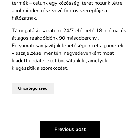
termék – célunk egy közösségi teret hozunk létre,
ahol minden résztvevő fontos szereplője a
hálózatnak.
Támogatási csapatunk 24/7 elérhető 18 idióma, és
átlagos reakcióidőnk 90 másodpercnyi.
Folyamatosan javítjuk lehetőségeinket a gamerek
visszajelzései mentén, negyedévenként most
kiadott update-eket bocsátunk ki, amelyek
kiegészítik a szórakozást.
Uncategorized
Post
Previous post
navigation