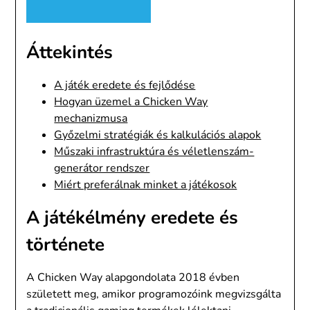
Áttekintés
A játék eredete és fejlődése
Hogyan üzemel a Chicken Way
mechanizmusa
Győzelmi stratégiák és kalkulációs alapok
Műszaki infrastruktúra és véletlenszám-
generátor rendszer
Miért preferálnak minket a játékosok
A játékélmény eredete és
története
A Chicken Way alapgondolata 2018 évben
született meg, amikor programozóink megvizsgálta