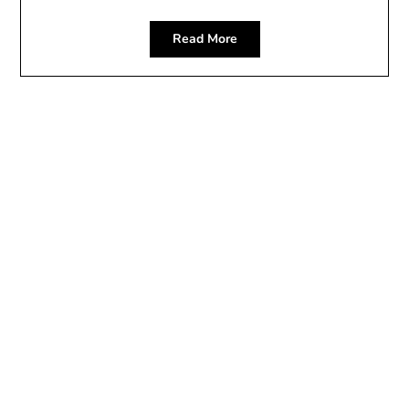
Read More