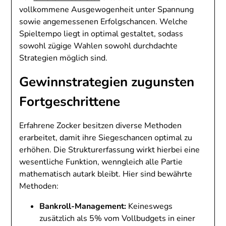
vollkommene Ausgewogenheit unter Spannung
sowie angemessenen Erfolgschancen. Welche
Spieltempo liegt in optimal gestaltet, sodass
sowohl zügige Wahlen sowohl durchdachte
Strategien möglich sind.
Gewinnstrategien zugunsten
Fortgeschrittene
Erfahrene Zocker besitzen diverse Methoden
erarbeitet, damit ihre Siegeschancen optimal zu
erhöhen. Die Strukturerfassung wirkt hierbei eine
wesentliche Funktion, wenngleich alle Partie
mathematisch autark bleibt. Hier sind bewährte
Methoden:
Bankroll-Management:
Keineswegs
zusätzlich als 5% vom Vollbudgets in einer