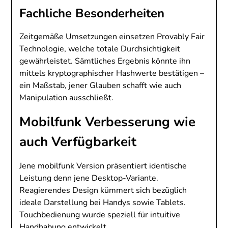
Fachliche Besonderheiten
Zeitgemäße Umsetzungen einsetzen Provably Fair
Technologie, welche totale Durchsichtigkeit
gewährleistet. Sämtliches Ergebnis könnte ihn
mittels kryptographischer Hashwerte bestätigen –
ein Maßstab, jener Glauben schafft wie auch
Manipulation ausschließt.
Mobilfunk Verbesserung wie
auch Verfügbarkeit
Jene mobilfunk Version präsentiert identische
Leistung denn jene Desktop-Variante.
Reagierendes Design kümmert sich bezüglich
ideale Darstellung bei Handys sowie Tablets.
Touchbedienung wurde speziell für intuitive
Handhabung entwickelt.