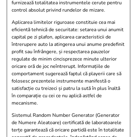
furnizează totalitatea instrumentele cerute pentru
control absolut privind rundelor de mizare.
Aplicarea limitelor riguroase constituie cea mai
eficientă tehnică de securitate: setarea unui anumit
capital pe zi plafon, aplicarea caracteristicii de
întrerupere auto la atingerea unui anume predefinit
profit sau înfrângere, și respectarea pauzelor
regulate de minim cincisprezece minute ulterior
oricare oră de joc neîntrerupt. Informațiile de
comportament sugerează faptul că playerii care să
folosesc prezentele instrumente manifestă o
satisfacție cu treizeci și patru la sută în plus înaltă
în comparație cu cei ce nu aplică astfel de
mecanisme.
Sistemul Random Number Generator (Generator
de Numere Aleatoare) certificată de laboratoarele
terțe garantează că oricare partidă este în totalitate