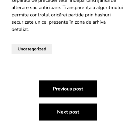
separată de precedentele, îndepărtând șansa de
alterare sau anticipare. Transparența a algoritmului
permite controlul oricărei partide prin hashuri
securizate unice, prezente în zona de arhivă
detaliat.
Uncategorized
Post
Previous post
navigation
Next post