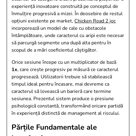
experiență inovatoare construită pe conceptul de
înmulțire progresivă a mizei. În deosebire de restul
opțiuni existente pe market,
Chicken Road 2 joc
incorporează un model de cale cu obstacole
întâmplătoare, unde caracterul cu aripi este necesar
să parcurgă segmente una după alta pentru în
scopul de a mări coeficientul câștigător.
Orice sesiune începe cu un multiplicator de bază
1x
, care crește progresiv pe măsură ce caracterul
progresează. Utilizatorii trebuie să stabilească
timpul ideal pentru încasare, mai devreme ca
caracterul să lovească un barieră care termine
sesiunea. Prezentul sistem produce o presiune
psihologică constantă, transformând oricare partidă
în experiență distinctă de management al riscului.
Părțile Fundamentale ale