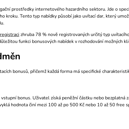
ační prostředky internetového hazardního sektoru. Jde o speciá
o kroku. Tento typ nabídky působí jako uvítací dar, který umož
du.
registraci
zhruba 78 % nově registrovaných určitý typ uvítac
důležitou funkci bonusových nabídek v rozhodování možných kli
odměn
acích bonusů, přičemž každá forma má specifické charakteristik
 vstupní bonus. Uživatel získá peněžní částku nebo bezplatná za
bvyklá hodnota činí mezi 100 až po 500 Kč nebo 10 až 50 free s