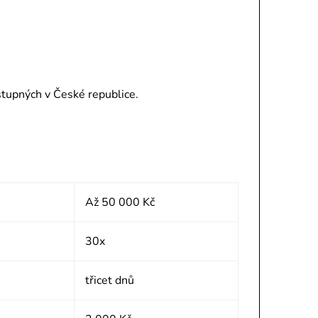
ostupných v České republice.
Až 50 000 Kč
30x
třicet dnů