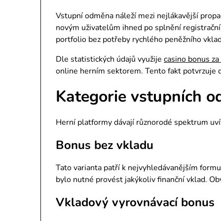
Vstupní odměna náleží mezi nejlákavější propag
novým uživatelům ihned po splnění registračníh
portfolio bez potřeby rychlého peněžního vkla
Dle statistických údajů využije
casino bonus za 
online herním sektorem. Tento fakt potvrzuje 
Kategorie vstupních 
Herní platformy dávají různorodé spektrum uvít
Bonus bez vkladu
Tato varianta patří k nejvyhledávanějším formu
bylo nutné provést jakýkoliv finanční vklad. O
Vkladový vyrovnávací bonus