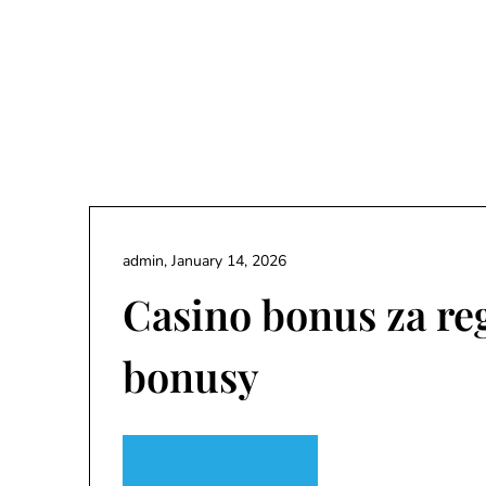
Skip
to
content
admin,
January 14, 2026
Casino bonus za re
bonusy