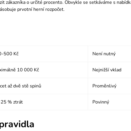
ozit zákazníka o určité procento. Obvykle se setkáváme s nab
násobuje prvotní herní rozpočet.
0-500 Kč
Není nutný
imálně 10 000 Kč
Nejnižší vklad
cet až dvě stě spinů
Proměnlivý
25 % ztrát
Povinný
pravidla