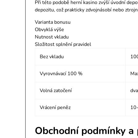
Při této podobě herní kasino zvýší úvodní dep
depozitu, což prakticky zdvojnásobí nebo ztroj
Varianta bonusu
Obvyklá výše
Nutnost vkladu
Složitost splnění pravidel
Bez vkladu
10
Vyrovnávací 100 %
Max
Volná zatočení
dva
Vrácení peněz
10-
Obchodní podmínky a 