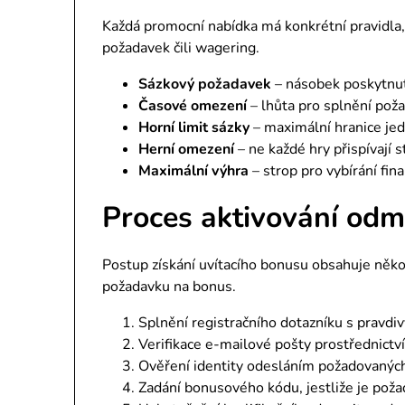
Každá promocní nabídka má konkrétní pravidla,
požadavek čili wagering.
Sázkový požadavek
– násobek poskytnut
Časové omezení
– lhůta pro splnění pož
Horní limit sázky
– maximální hranice je
Herní omezení
– ne každé hry přispívají 
Maximální výhra
– strop pro vybírání fi
Proces aktivování od
Postup získání uvítacího bonusu obsahuje něko
požadavku na bonus.
Splnění registračního dotazníku s pravdi
Verifikace e-mailové pošty prostřednictv
Ověření identity odesláním požadovaný
Zadání bonusového kódu, jestliže je pož