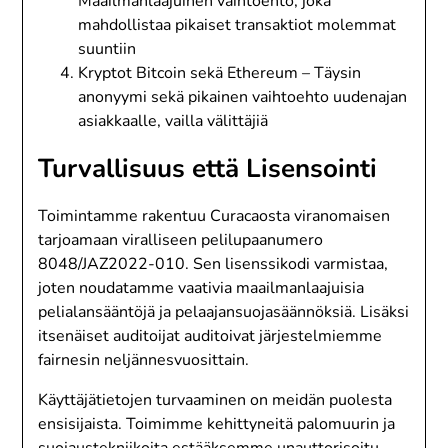
Maailmanlaajuinen vaihtoehto, joka
mahdollistaa pikaiset transaktiot molemmat
suuntiin
Kryptot Bitcoin sekä Ethereum – Täysin
anonyymi sekä pikainen vaihtoehto uudenajan
asiakkaalle, vailla välittäjiä
Turvallisuus että Lisensointi
Toimintamme rakentuu Curacaosta viranomaisen
tarjoamaan viralliseen pelilupaanumero
8048/JAZ2022-010. Sen lisenssikodi varmistaa,
joten noudatamme vaativia maailmanlaajuisia
pelialansääntöjä ja pelaajansuojasäännöksiä. Lisäksi
itsenäiset auditoijat auditoivat järjestelmiemme
fairnesin neljännesvuosittain.
Käyttäjätietojen turvaaminen on meidän puolesta
ensisijaista. Toimimme kehittyneitä palomuurin ja