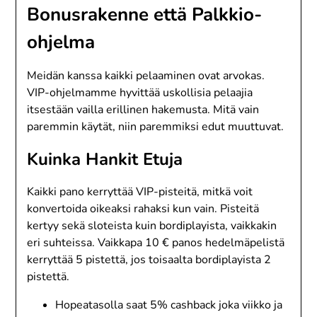
Bonusrakenne että Palkkio-
ohjelma
Meidän kanssa kaikki pelaaminen ovat arvokas.
VIP-ohjelmamme hyvittää uskollisia pelaajia
itsestään vailla erillinen hakemusta. Mitä vain
paremmin käytät, niin paremmiksi edut muuttuvat.
Kuinka Hankit Etuja
Kaikki pano kerryttää VIP-pisteitä, mitkä voit
konvertoida oikeaksi rahaksi kun vain. Pisteitä
kertyy sekä sloteista kuin bordiplayista, vaikkakin
eri suhteissa. Vaikkapa 10 € panos hedelmäpelistä
kerryttää 5 pistettä, jos toisaalta bordiplayista 2
pistettä.
Hopeatasolla saat 5% cashback joka viikko ja