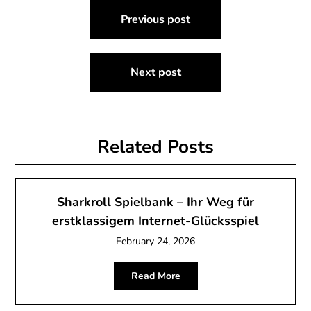
Post
Previous post
navigation
Next post
Related Posts
Sharkroll Spielbank – Ihr Weg für
erstklassigem Internet-Glücksspiel
February 24, 2026
Read More