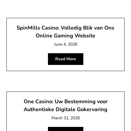
SpinMills Casino: Volledig Blik van Ons
Online Gaming Website
June 4, 2026
Read More
One Casino: Uw Bestemming voor
Authentieke Digitale Gokervaring
March 31, 2026