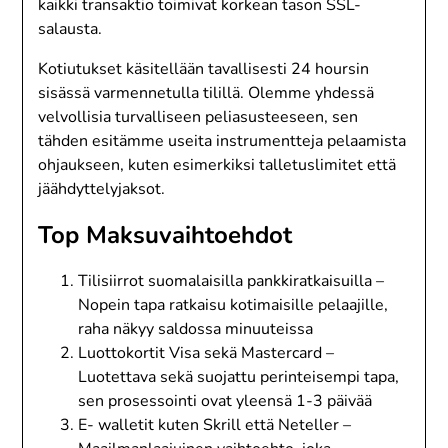
kaikki transaktio toimivat korkean tason SSL-
salausta.
Kotiutukset käsitellään tavallisesti 24 hoursin
sisässä varmennetulla tilillä. Olemme yhdessä
velvollisia turvalliseen peliasusteeseen, sen
tähden esitämme useita instrumentteja pelaamista
ohjaukseen, kuten esimerkiksi talletuslimitet että
jäähdyttelyjaksot.
Top Maksuvaihtoehdot
Tilisiirrot suomalaisilla pankkiratkaisuilla –
Nopein tapa ratkaisu kotimaisille pelaajille,
raha näkyy saldossa minuuteissa
Luottokortit Visa sekä Mastercard –
Luotettava sekä suojattu perinteisempi tapa,
sen prosessointi ovat yleensä 1-3 päivää
E- walletit kuten Skrill että Neteller –