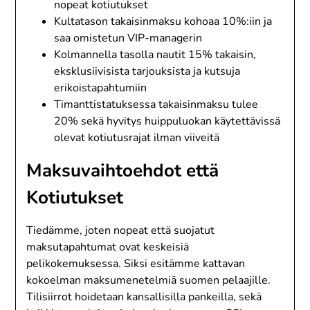
nopeat kotiutukset
Kultatason takaisinmaksu kohoaa 10%:iin ja
saa omistetun VIP-managerin
Kolmannella tasolla nautit 15% takaisin,
eksklusiivisista tarjouksista ja kutsuja
erikoistapahtumiin
Timanttistatuksessa takaisinmaksu tulee
20% sekä hyvitys huippuluokan käytettävissä
olevat kotiutusrajat ilman viiveitä
Maksuvaihtoehdot että
Kotiutukset
Tiedämme, joten nopeat että suojatut
maksutapahtumat ovat keskeisiä
pelikokemuksessa. Siksi esitämme kattavan
kokoelman maksumenetelmiä suomen pelaajille.
Tilisiirrot hoidetaan kansallisilla pankeilla, sekä