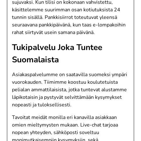
sujuvaksi. Kun tilisi on kokonaan vahvistettu,
käsittelemme suurimman osan kotiutuksista 24
tunnin sisällä. Pankkisiirrot toteutuvat yleensä
seuraavana pankkipäivänä, kun taas e-lompakoihin
rahat siirtyvät usein samana päivänä.
Tukipalvelu Joka Tuntee
Suomalaista
Asiakaspalvelumme on saatavilla suomeksi ympäri
vuorokauden. Tiimimme koostuu koulutetuista
pelialan ammattilaisista, jotka tuntevat alustamme
läpikotaisin ja pystyvät selvittämään kysymykset
nopeasti ja tuloksellisesti.
Tavoitat meidät monilla eri kanavilla asiakkaan
omien mieltymysten mukaan. Live-chat tarjoaa
nopean yhteyden, sähköposti soveltuu
monimutkaisempiin kysymyksiin, sekä