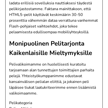
ladata erillisiä sovelluksia nauttiaksesi täydestä
pelikirjastostamme. Faktana mainittakoon, että
HTML5-pelit käyttävät keskimäärin 30-50
prosenttia vähemmän dataa verrattuna vanhemmat
Flash-pohjaiset vaihtoehdot, joka tekee
pelaamisesta edullisempaa mobiiliyhteyksillä.
Monipuolinen Pelitarjonta
Kaikenlaisille Mieltymyksille
Pelivalikoimamme on huolellisesti kuratoitu
tarjoamaan alan tunnettujen toimittajien parhaita
pelejä. Yhteistyökumppanimme edustavat
kansainvälisen pelialan eliittiä, ja jokainen peli
läpäisee tiukat laatukriteerimme ennen lisäämistä
valikoimaamme.
Pelikategoria