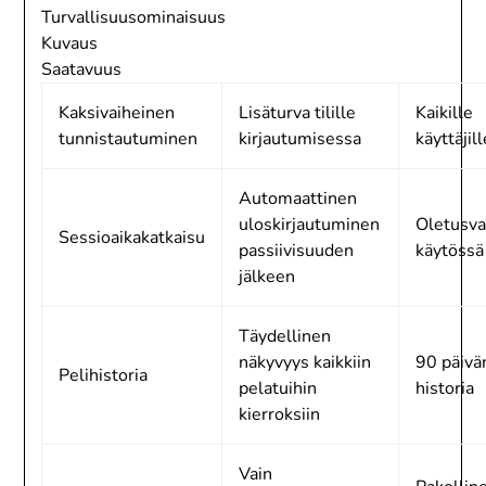
Turvallisuusominaisuus
Kuvaus
Saatavuus
Kaksivaiheinen
Lisäturva tilille
Kaikille
tunnistautuminen
kirjautumisessa
käyttäjill
Automaattinen
uloskirjautuminen
Oletusva
Sessioaikakatkaisu
passiivisuuden
käytössä
jälkeen
Täydellinen
näkyvyys kaikkiin
90 päivä
Pelihistoria
pelatuihin
historia
kierroksiin
Vain