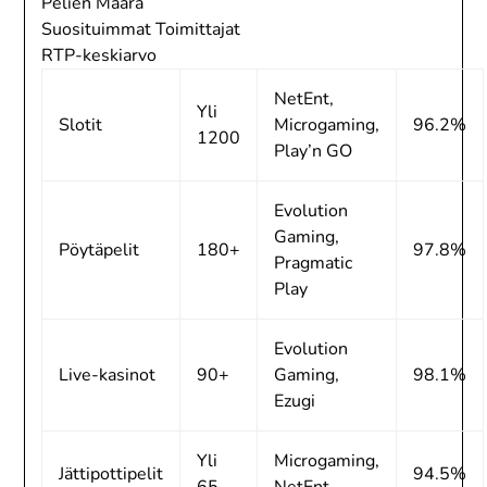
Pelien Määrä
Suosituimmat Toimittajat
RTP-keskiarvo
NetEnt,
Yli
Slotit
Microgaming,
96.2%
1200
Play’n GO
Evolution
Gaming,
Pöytäpelit
180+
97.8%
Pragmatic
Play
Evolution
Live-kasinot
90+
Gaming,
98.1%
Ezugi
Yli
Microgaming,
Jättipottipelit
94.5%
65
NetEnt