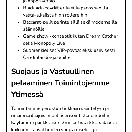
ja nopea versio
Blackjack-pöydät erilaisilla panosrajoilla
vasta-alkajista high rollereihin
Baccarat-pelit perinteisillä sekä moderneilla
säännöillä
Game show -konseptit kuten Dream Catcher
sekä Monopoly Live
Suomenkieliset VIP-pöydät eksklusiivisesti
Cafefinlandia-jäsenille
Suojaus ja Vastuullinen
pelaaminen Toimintojemme
Ytimessä
Toimintamme perustuu tiukkaan sääntelyyn ja
maailmanlaajuisiin pelilisensointistandardeihin.
Käytämme pankkitason 256-bittistä SSL-salausta
kaikkien transaktioiden suojaamiseksi, ja