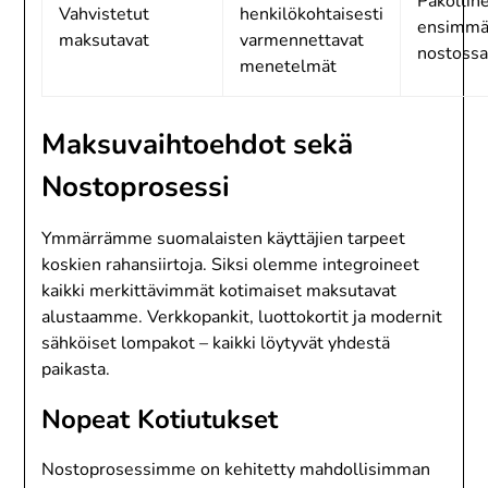
Pakollin
Vahvistetut
henkilökohtaisesti
ensimmä
maksutavat
varmennettavat
nostoss
menetelmät
Maksuvaihtoehdot sekä
Nostoprosessi
Ymmärrämme suomalaisten käyttäjien tarpeet
koskien rahansiirtoja. Siksi olemme integroineet
kaikki merkittävimmät kotimaiset maksutavat
alustaamme. Verkkopankit, luottokortit ja modernit
sähköiset lompakot – kaikki löytyvät yhdestä
paikasta.
Nopeat Kotiutukset
Nostoprosessimme on kehitetty mahdollisimman