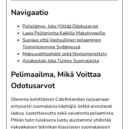
Navigaatio
Pelielämys, Joka Ylittää Odotusarvot
Laaja Pelitarjonta Kaikille Makutyypeille
Suojaus että Vastuullinen pelaaminen
Toimintojemme Sydämessä
Maksuvaihtoehdot sekä Nostomenettely
Asiakastuki Joka Tuntee Suomalaista
Pelimaailma, Mikä Voittaa
Odotusarvot
Olemme kehittäneet Cafefinlandian tarjoamaan
erityisesti suomalaisia käyttäjiä, ketkä arvostavat
laatua, luotettavuutta sekä vaivatonta pelaamista.
Pitkän työn tuloksena luotu alustamme yhdistää
nykyaikaisen tekniikan klassiseen suomalaiseen