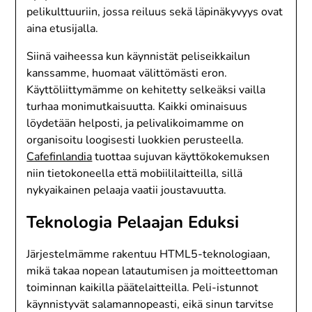
pelikulttuuriin, jossa reiluus sekä läpinäkyvyys ovat
aina etusijalla.
Siinä vaiheessa kun käynnistät peliseikkailun
kanssamme, huomaat välittömästi eron.
Käyttöliittymämme on kehitetty selkeäksi vailla
turhaa monimutkaisuutta. Kaikki ominaisuus
löydetään helposti, ja pelivalikoimamme on
organisoitu loogisesti luokkien perusteella.
Cafefinlandia
tuottaa sujuvan käyttökokemuksen
niin tietokoneella että mobiililaitteilla, sillä
nykyaikainen pelaaja vaatii joustavuutta.
Teknologia Pelaajan Eduksi
Järjestelmämme rakentuu HTML5-teknologiaan,
mikä takaa nopean latautumisen ja moitteettoman
toiminnan kaikilla päätelaitteilla. Peli-istunnot
käynnistyvät salamannopeasti, eikä sinun tarvitse