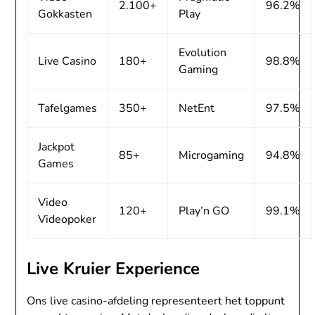
2.100+
96.2%
Gokkasten
Play
Evolution
Live Casino
180+
98.8%
Gaming
Tafelgames
350+
NetEnt
97.5%
Jackpot
85+
Microgaming
94.8%
Games
Video
120+
Play’n GO
99.1%
Videopoker
Live Kruier Experience
Ons live casino-afdeling representeert het toppunt