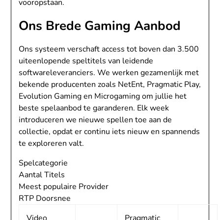
vooropstaan.
Ons Brede Gaming Aanbod
Ons systeem verschaft access tot boven dan 3.500
uiteenlopende speltitels van leidende
softwareleveranciers. We werken gezamenlijk met
bekende producenten zoals NetEnt, Pragmatic Play,
Evolution Gaming en Microgaming om jullie het
beste spelaanbod te garanderen. Elk week
introduceren we nieuwe spellen toe aan de
collectie, opdat er continu iets nieuw en spannends
te exploreren valt.
Spelcategorie
Aantal Titels
Meest populaire Provider
RTP Doorsnee
Video
Pragmatic