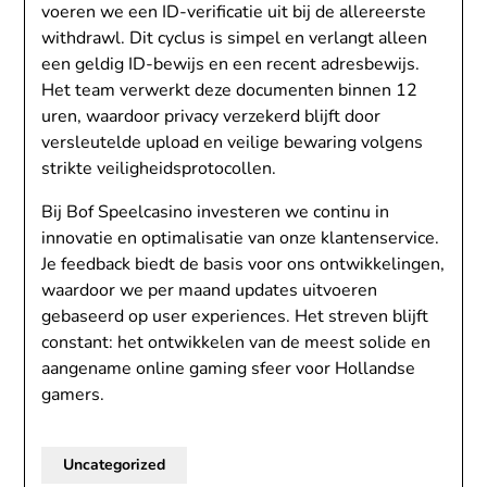
voeren we een ID-verificatie uit bij de allereerste
withdrawl. Dit cyclus is simpel en verlangt alleen
een geldig ID-bewijs en een recent adresbewijs.
Het team verwerkt deze documenten binnen 12
uren, waardoor privacy verzekerd blijft door
versleutelde upload en veilige bewaring volgens
strikte veiligheidsprotocollen.
Bij Bof Speelcasino investeren we continu in
innovatie en optimalisatie van onze klantenservice.
Je feedback biedt de basis voor ons ontwikkelingen,
waardoor we per maand updates uitvoeren
gebaseerd op user experiences. Het streven blijft
constant: het ontwikkelen van de meest solide en
aangename online gaming sfeer voor Hollandse
gamers.
Uncategorized