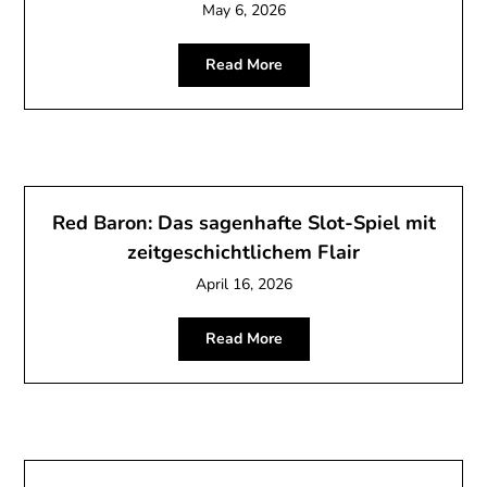
May 6, 2026
Read More
Red Baron: Das sagenhafte Slot-Spiel mit
zeitgeschichtlichem Flair
April 16, 2026
Read More