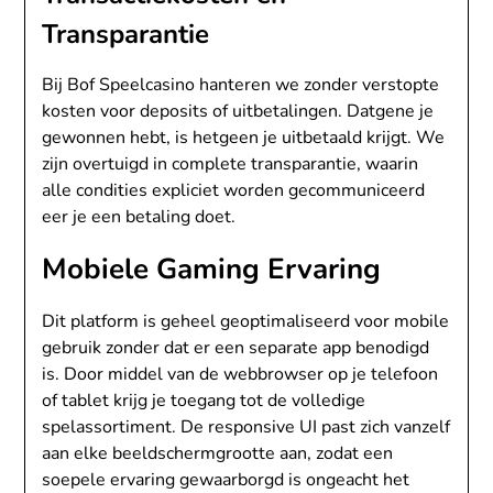
Transparantie
Bij Bof Speelcasino hanteren we zonder verstopte
kosten voor deposits of uitbetalingen. Datgene je
gewonnen hebt, is hetgeen je uitbetaald krijgt. We
zijn overtuigd in complete transparantie, waarin
alle condities expliciet worden gecommuniceerd
eer je een betaling doet.
Mobiele Gaming Ervaring
Dit platform is geheel geoptimaliseerd voor mobile
gebruik zonder dat er een separate app benodigd
is. Door middel van de webbrowser op je telefoon
of tablet krijg je toegang tot de volledige
spelassortiment. De responsive UI past zich vanzelf
aan elke beeldschermgrootte aan, zodat een
soepele ervaring gewaarborgd is ongeacht het